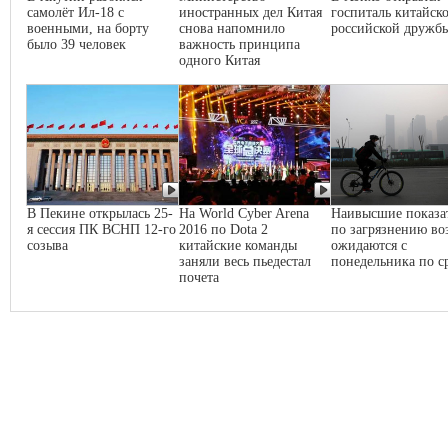
самолёт Ил-18 с
иностранных дел Китая
госпиталь китайско
военными, на борту
снова напомнило
российской дружб
было 39 человек
важность принципа
одного Китая
В Пекине открылась 25-
На World Cyber Arena
Наивысшие показа
я сессия ПК ВСНП 12-го
2016 по Dota 2
по загрязнению во
созыва
китайские команды
ожидаются с
заняли весь пьедестал
понедельника по с
почета