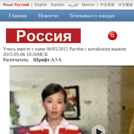
Язык:
Русский
|
English
Español
العربية
Монгол
|
中文简体
中文繁体
Главная
Новости
Телеканал о пандах
Учись вместе с нами 06/05/2015 Растём с китайским языком
2015-05-06 10:26МСК
Распечатать
|
Шрифт
:
A
A
A