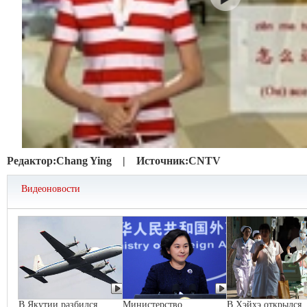
Редактор:
Chang Ying |
Источник:
CNTV
Видеоновости
В Якутии разбился
Министерство
В Хэйхэ открылся