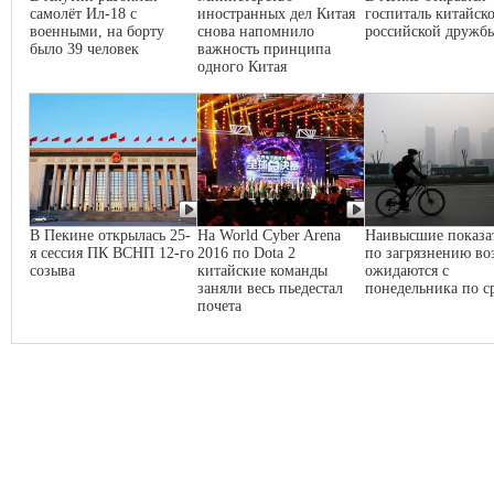
самолёт Ил-18 с
иностранных дел Китая
госпиталь китайско
военными, на борту
снова напомнило
российской дружб
было 39 человек
важность принципа
одного Китая
В Пекине открылась 25-
На World Cyber Arena
Наивысшие показа
я сессия ПК ВСНП 12-го
2016 по Dota 2
по загрязнению во
созыва
китайские команды
ожидаются с
заняли весь пьедестал
понедельника по с
почета