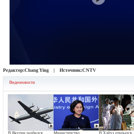
Редактор:
Chang Ying |
Источник:
CNTV
Видеоновости
В Якутии разбился
Министерство
В Хэйхэ открылся