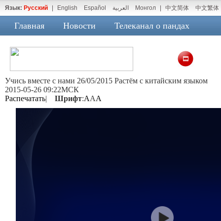
Язык:
Русский
|
English
Español
العربية
Монгол
|
中文简体
中文繁体
Главная
Новости
Телеканал о пандах
Учись вместе с нами 26/05/2015 Растём с китайским языком
2015-05-26 09:22МСК
Распечатать
|
Шрифт
:
A
A
A