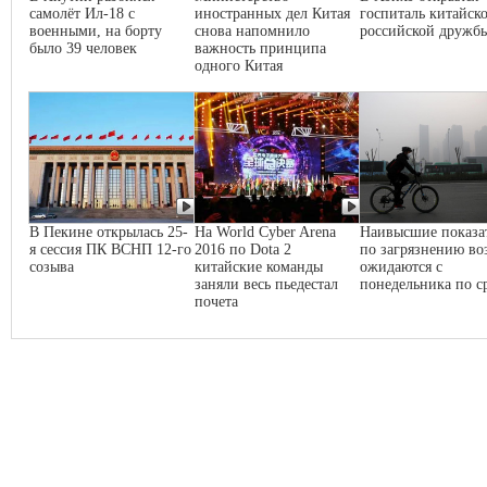
самолёт Ил-18 с
иностранных дел Китая
госпиталь китайско
военными, на борту
снова напомнило
российской дружб
было 39 человек
важность принципа
одного Китая
В Пекине открылась 25-
На World Cyber Arena
Наивысшие показа
я сессия ПК ВСНП 12-го
2016 по Dota 2
по загрязнению во
созыва
китайские команды
ожидаются с
заняли весь пьедестал
понедельника по с
почета