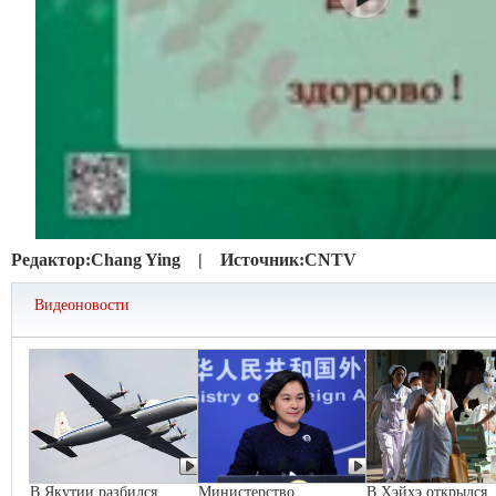
Редактор:
Chang Ying |
Источник:
CNTV
Видеоновости
В Якутии разбился
Министерство
В Хэйхэ открылся