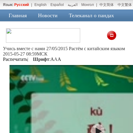
Язык:
Русский
|
English
Español
العربية
Монгол
|
中文简体
中文繁体
Главная
Новости
Телеканал о пандах
Учись вместе с нами 27/05/2015 Растём с китайским языком
2015-05-27 08:59МСК
Распечатать
|
Шрифт
:
A
A
A