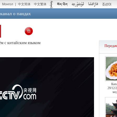
Монгол
|
中文简体
中文繁体
канал о пандах
тём с китайским языком
Переда
Кит
29/12/
мед