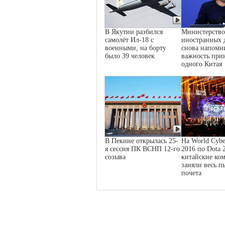
В Якутии разбился
Министерство
самолёт Ил-18 с
иностранных 
военными, на борту
снова напомн
было 39 человек
важность при
одного Китая
В Пекине открылась 25-
На World Cybe
я сессия ПК ВСНП 12-го
2016 по Dota 
созыва
китайские ко
заняли весь п
почета