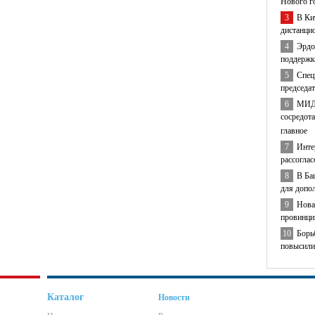
Нового г
3
В Ки
дистанци
4
Эрдо
поддержк
5
Спец
председа
6
МИД 
сосредота
главное
7
Инте
рассогла
8
В Ба
для допо
9
Нова
провинци
10
Борь
повысили
Каталог
Новости