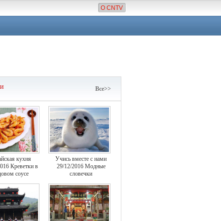
О CNTV
чи
Все>>
айская кухня
Учись вместе с нами
2016 Креветки в
29/12/2016 Модные
овом соусе
словечки