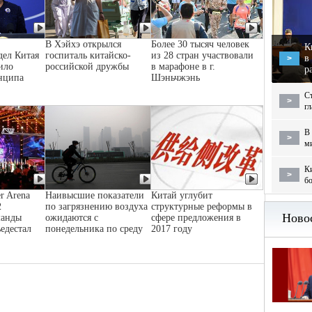
В Хэйхэ открылся
Более 30 тысяч человек
К
дел Китая
госпиталь китайско-
из 28 стран участвовали
в
>
ило
российской дружбы
в марафоне в г.
р
нципа
Шэньчжэнь
С
>
г
В 
>
м
Ки
>
бо
r Arena
Наивысшие показатели
Китай углубит
2
по загрязнению воздуха
структурные реформы в
манды
ожидаются с
сфере предложения в
ьедестал
понедельника по среду
2017 году