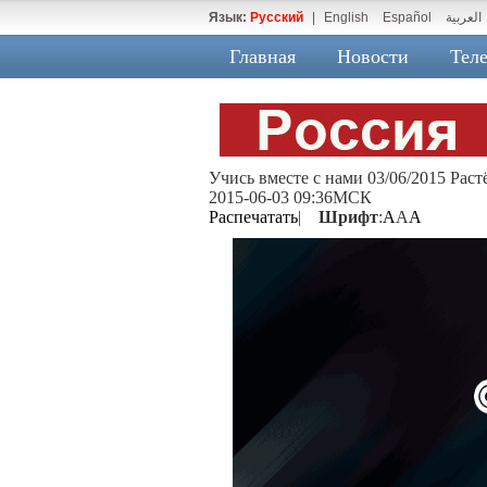
Язык:
Русский
|
English
Español
العربية
Главная
Новости
Теле
Учись вместе с нами 03/06/2015 Рас
2015-06-03 09:36МСК
Распечатать
|
Шрифт
:
A
A
A