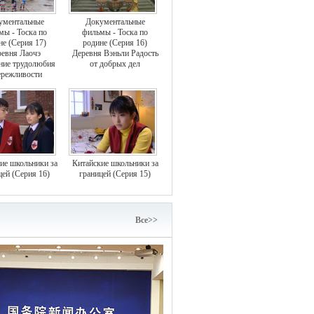
ументальные
Документальные
мы - Тоска по
фильмы - Тоска по
не (Серия 17)
родине (Серия 16)
евня Лаочэ
Деревня Вэньли Радость
ние трудолюбия
от добрых дел
ережливости
ие школьники за
Китайские школьники за
цей (Серия 16)
границей (Серия 15)
Bce>>