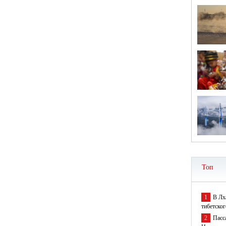
Топ
1
В Лх
тибетског
2
Пасс