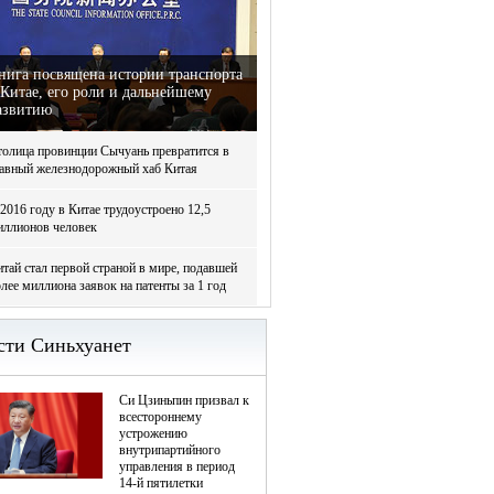
нига посвящена истории транспорта
 Китае, его роли и дальнейшему
азвитию
толица провинции Сычуань превратится в
лавный железнодорожный хаб Китая
2016 году в Китае трудоустроено 12,5
иллионов человек
тай стал первой страной в мире, подавшей
лее миллиона заявок на патенты за 1 год