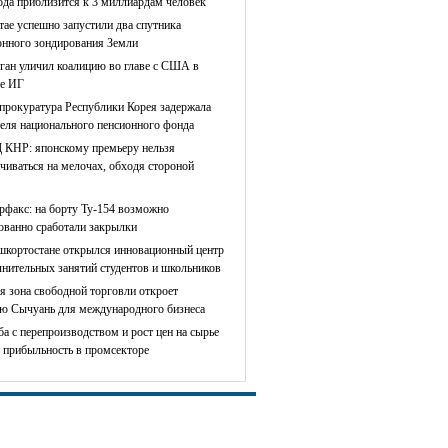
ода приблизится к 3 миллиардам человек
тае успешно запустили два спутника
онного зондирования Земли
ган уличил коалицию во главе с США в
е ИГ
прокуратура Республики Корея задержала
теля национального пенсионного фонда
КНР: японскому премьеру нельзя
чиваться на мелочах, обходя стороной
рфакс: на борту Ту-154 возможно
сованно сработали закрылки
шкортостане открылся инновационный центр
лнительных занятий студентов и школьников
я зона свободной торговли откроет
ю Сычуань для международного бизнеса
ба с перепроизводством и рост цен на сырье
 прибыльность в промсекторе