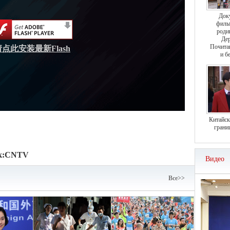
Док
филь
роди
Дер
Почита
请点此安装最新Flash
и б
Китайск
грани
к:
CNTV
Видео
Bce>>