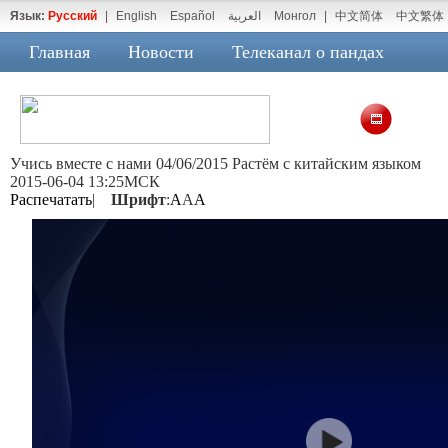
Язык:
Русский
|
English
Español
العربية
Монгол
|
中文简体
中文繁体
Главная
Новости
Телеканал о пандах
Учись вместе с нами 04/06/2015 Растём с китайским языком
2015-06-04 13:25МСК
Распечатать
|
Шрифт
:
A
A
A