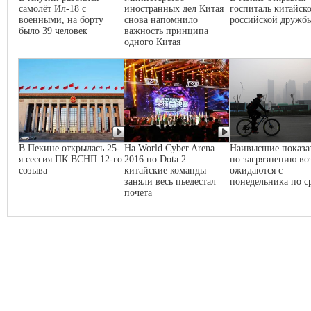
самолёт Ил-18 с
иностранных дел Китая
госпиталь китайско
военными, на борту
снова напомнило
российской дружб
было 39 человек
важность принципа
одного Китая
В Пекине открылась 25-
На World Cyber Arena
Наивысшие показа
я сессия ПК ВСНП 12-го
2016 по Dota 2
по загрязнению во
созыва
китайские команды
ожидаются с
заняли весь пьедестал
понедельника по с
почета