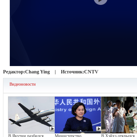
Редактор:
Chang Ying |
Источник:
CNTV
Видеоновости
В Якутии разбился
Министерство
В Хэйхэ открылся