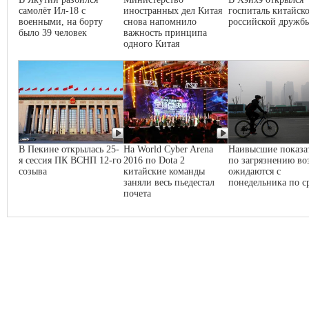
самолёт Ил-18 с
иностранных дел Китая
госпиталь китайско
военными, на борту
снова напомнило
российской дружб
было 39 человек
важность принципа
одного Китая
В Пекине открылась 25-
На World Cyber Arena
Наивысшие показа
я сессия ПК ВСНП 12-го
2016 по Dota 2
по загрязнению во
созыва
китайские команды
ожидаются с
заняли весь пьедестал
понедельника по с
почета