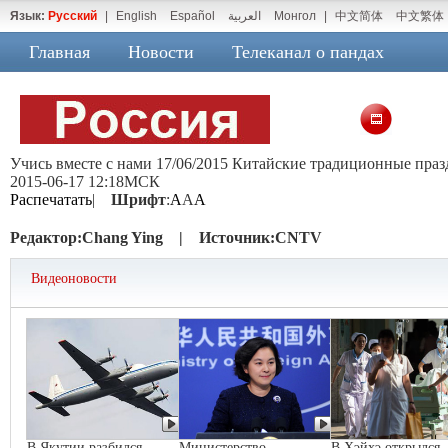
Язык:
Русский
|
English
Español
العربية
Монгол
|
中文简体
中文繁体
Главная
Новости
Телеканал о пандах
Учись вместе с нами 17/06/2015 Китайские традиционные пра
2015-06-17 12:18МСК
Распечатать
|
Шрифт
:
A
A
A
Редактор:
Chang Ying |
Источник:
CNTV
Видеоновости
В Якутии разбился
Министерство
В Хэйхэ открылся