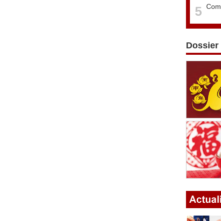
Comm
5
Dossier