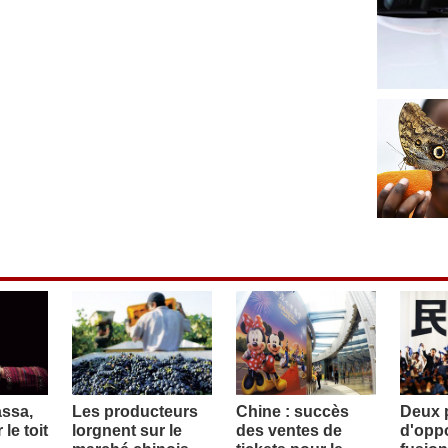
assa,
Les producteurs
Chine : succès
Deux p
le toit
lorgnent sur le
des ventes de
d'oppo