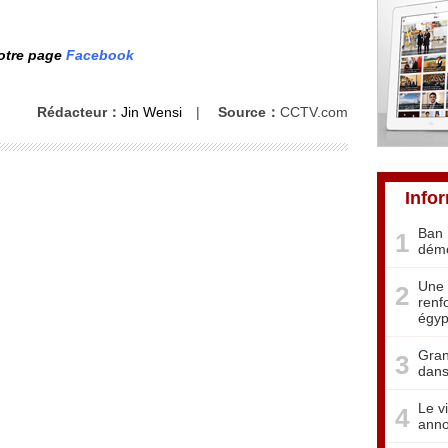
notre page
Facebook
Rédacteur：
Jin Wensi
|
Source：
CCTV.com
Info
Ban 
1
démo
Une 
2
renf
égyp
Gran
3
dans
Le v
4
anno