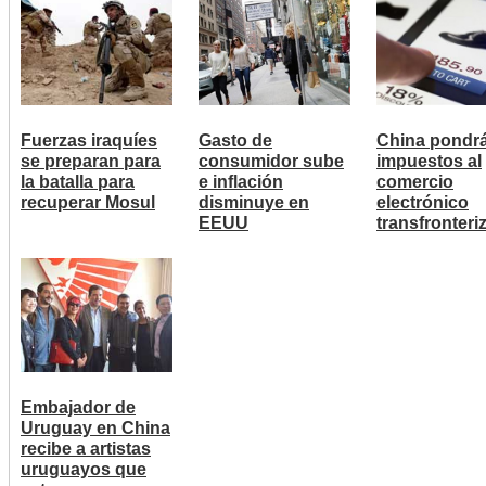
Fuerzas iraquíes
Gasto de
China pondr
se preparan para
consumidor sube
impuestos al
la batalla para
e inflación
comercio
recuperar Mosul
disminuye en
electrónico
EEUU
transfronteri
Embajador de
Uruguay en China
recibe a artistas
uruguayos que