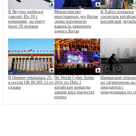
В Якутии разбился
Министерство
В Хэйхэ открылся
самолёт Ил-18 с
иностранных дел Китая
госпиталь китайско
военными, на борту
снова напомнило
российской дружб
было 39 человек
важность принципа
одного Китая
В Пекине открылась 25-
На World Cyber Arena
Наивысшие показа
я сессия ПК ВСНП 12-го
2016 по Dota 2
по загрязнению во
созыва
китайские команды
ожидаются с
заняли весь пьедестал
понедельника по с
почета