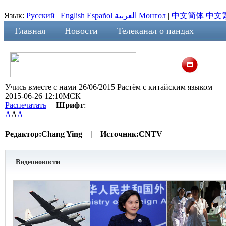
Язык:
Русский
|
English
Español
العربية
Монгол
|
中文简体
中文
Главная
Новости
Телеканал о пандах
Учись вместе с нами 26/06/2015 Растём с китайским языком
2015-06-26 12:10МСК
Распечатать
|
Шрифт
:
A
A
A
Редактор:
Chang Ying |
Источник:
CNTV
Видеоновости