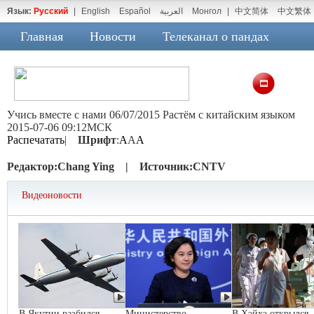
Язык:
Русский
|
English
Español
العربية
Монгол
|
中文简体
中文繁体
Главная
Новости
Телеканал о пандах
Учись вместе с нами 06/07/2015 Растём с китайским языком
2015-07-06 09:12МСК
Распечатать
|
Шрифт
:
A
A
A
Редактор:
Chang Ying |
Источник:
CNTV
Видеоновости
В Якутии разбился
Министерство
В Хэйхэ открылся