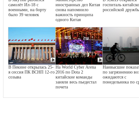
самолёт Ил-18 с
иностранных дел Китая
госпиталь китайско
военными, на борту
снова напомнило
российской дружб
было 39 человек
важность принципа
одного Китая
В Пекине открылась 25-
На World Cyber Arena
Наивысшие показа
я сессия ПК ВСНП 12-го
2016 по Dota 2
по загрязнению во
созыва
китайские команды
ожидаются с
заняли весь пьедестал
понедельника по с
почета