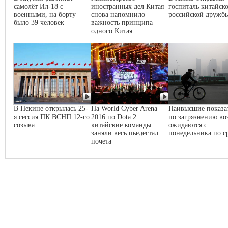
самолёт Ил-18 с
иностранных дел Китая
госпиталь китайско
военными, на борту
снова напомнило
российской дружб
было 39 человек
важность принципа
одного Китая
В Пекине открылась 25-
На World Cyber Arena
Наивысшие показа
я сессия ПК ВСНП 12-го
2016 по Dota 2
по загрязнению во
созыва
китайские команды
ожидаются с
заняли весь пьедестал
понедельника по с
почета