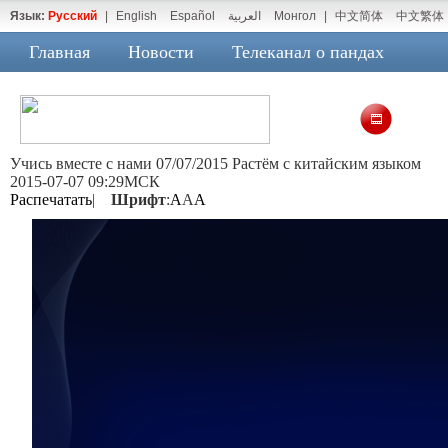
Язык:
Русский
|
English
Español
العربية
Монгол
|
中文简体
中文繁体
Главная
Новости
Телеканал о пандах
Учись вместе с нами 07/07/2015 Растём с китайским языком
2015-07-07 09:29МСК
Распечатать
|
Шрифт
:
A
A
A
未能获得视频数据