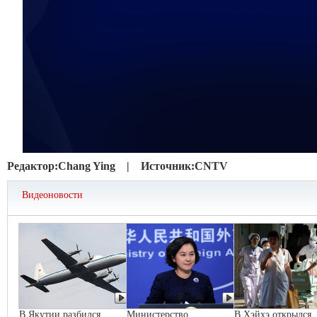
Редактор:
Chang Ying |
Источник:
CNTV
Видеоновости
В Якутии разбился
Министерство
В Хэйхэ открылся