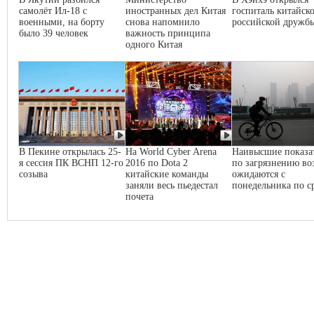
самолёт Ил-18 с
иностранных дел Китая
госпиталь китайско
военными, на борту
снова напомнило
российской дружб
было 39 человек
важность принципа
одного Китая
В Пекине открылась 25-
На World Cyber Arena
Наивысшие показа
я сессия ПК ВСНП 12-го
2016 по Dota 2
по загрязнению во
созыва
китайские команды
ожидаются с
заняли весь пьедестал
понедельника по с
почета