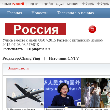
Язык:
Русский
|
English
Español
العربية
Монгол
|
中文简体
中文繁体
Главная
Новости
Телеканал о пандах
Учись вместе с нами 08/07/2015 Растём с китайским языком
2015-07-08 08:57МСК
Распечатать
|
Шрифт
:
A
A
A
Редактор:
Chang Ying |
Источник:
CNTV
Видеоновости
В Якутии разбился
Министерство
В Хэйхэ открылся