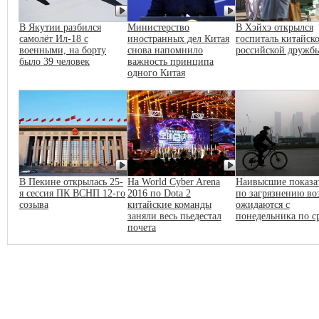
В Якутии разбился
Министерство
В Хэйхэ открылся
самолёт Ил-18 с
иностранных дел Китая
госпиталь китайско
военными, на борту
снова напомнило
российской дружб
было 39 человек
важность принципа
одного Китая
В Пекине открылась 25-
На World Cyber Arena
Наивысшие показа
я сессия ПК ВСНП 12-го
2016 по Dota 2
по загрязнению во
созыва
китайские команды
ожидаются с
заняли весь пьедестал
понедельника по с
почета