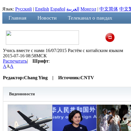
Язык:
Русский
|
English
Español
العربية
Монгол
|
中文简体
中文
Главная
Новости
Телеканал о пандах
Учись вместе с нами 16/07/2015 Растём с китайским языком
2015-07-16 08:58МСК
Распечатать
|
Шрифт
:
A
A
A
Редактор:
Chang Ying |
Источник:
CNTV
Видеоновости