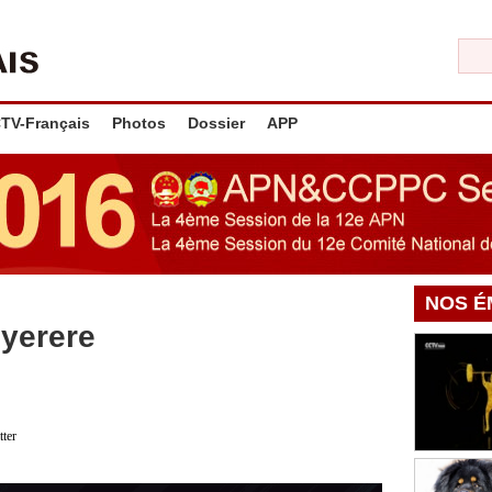
TV-Français
Photos
Dossier
APP
NOS É
yerere
tter