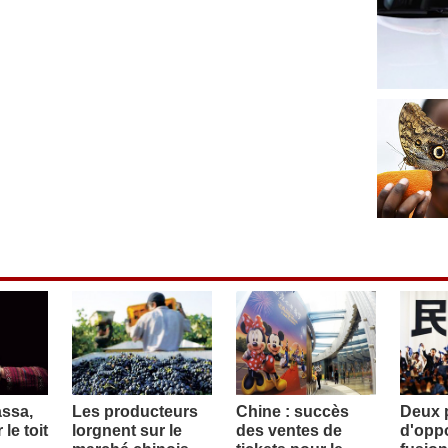
assa,
Les producteurs
Chine : succès
Deux p
le toit
lorgnent sur le
des ventes de
d'oppo