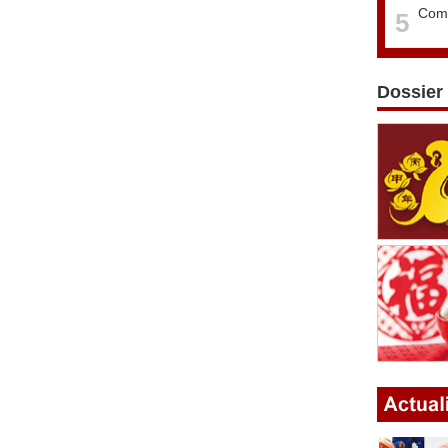
Comm
5
Dossier