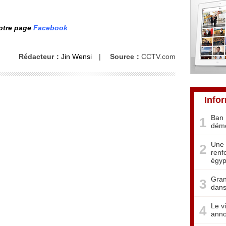
notre page
Facebook
Rédacteur：
Jin Wensi
|
Source：
CCTV.com
Info
Ban 
1
démo
Une 
2
renf
égyp
Gran
3
dans
Le v
4
anno