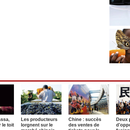
assa,
Les producteurs
Chine : succès
Deux p
le toit
lorgnent sur le
des ventes de
d'oppo