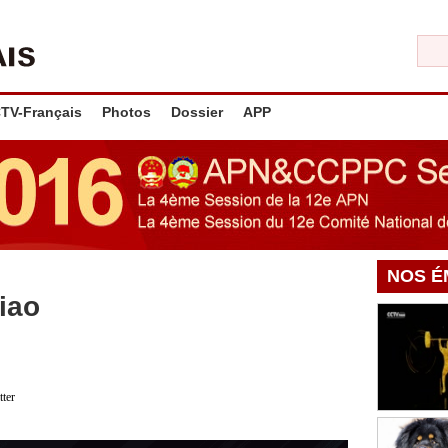
TV-Français
Photos
Dossier
APP
NOS É
iao
tter