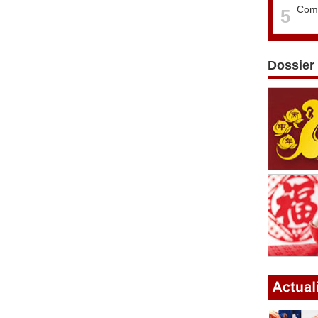
Comm
5
Dossier