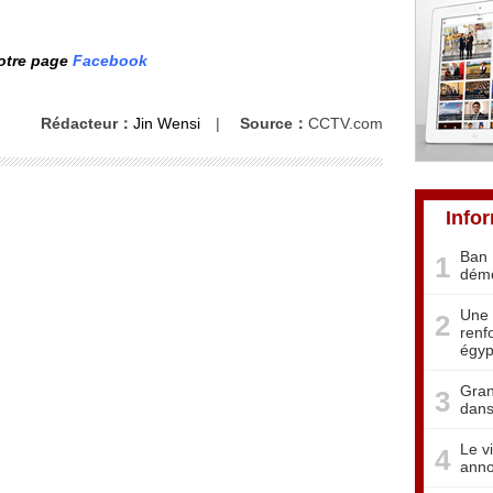
notre page
Facebook
Rédacteur：
Jin Wensi
|
Source：
CCTV.com
Info
Ban 
1
démo
Une 
2
renf
égyp
Gran
3
dans
Le v
4
anno