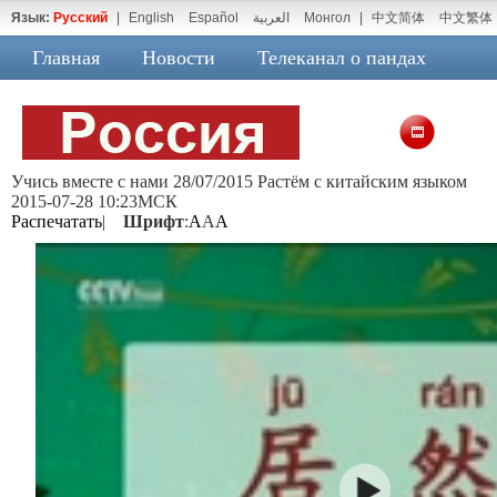
Язык:
Русский
|
English
Español
العربية
Монгол
|
中文简体
中文繁体
Главная
Новости
Телеканал о пандах
Учись вместе с нами 28/07/2015 Растём с китайским языком
2015-07-28 10:23МСК
Распечатать
|
Шрифт
:
A
A
A