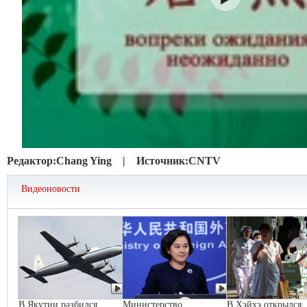
Редактор:
Chang Ying |
Источник:
CNTV
Видеоновости
В Якутии разбился
Министерство
В Хэйхэ открылся