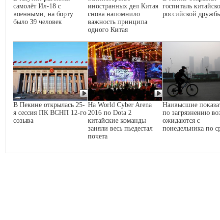
самолёт Ил-18 с
иностранных дел Китая
госпиталь китайско
военными, на борту
снова напомнило
российской дружб
было 39 человек
важность принципа
одного Китая
В Пекине открылась 25-
На World Cyber Arena
Наивысшие показа
я сессия ПК ВСНП 12-го
2016 по Dota 2
по загрязнению во
созыва
китайские команды
ожидаются с
заняли весь пьедестал
понедельника по с
почета