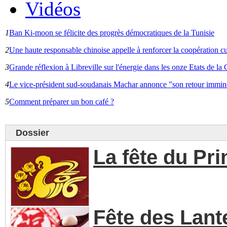
Vidéos
1
Ban Ki-moon se félicite des progrès démocratiques de la Tunisie
2
Une haute responsable chinoise appelle à renforcer la coopération cu
3
Grande réflexion à Libreville sur l'énergie dans les onze Etats de 
4
Le vice-président sud-soudanais Machar annonce "son retour immin
5
Comment préparer un bon café ?
Dossier
La fête du Pr
Fête des Lant