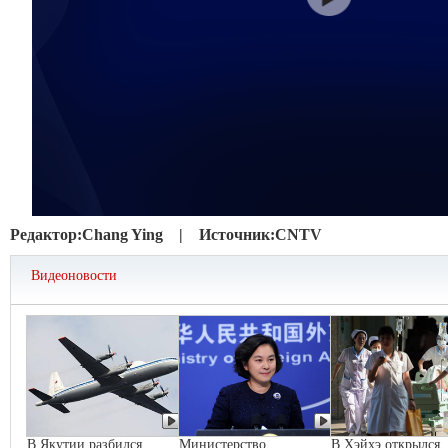
Редактор:
Chang Ying |
Источник:
CNTV
Видеоновости
В Якутии разбился
Министерство
В Хэйхэ открылся