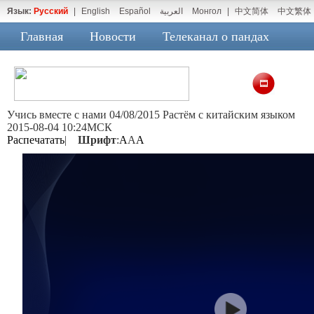
Язык:
Русский
|
English
Español
العربية
Монгол
|
中文简体
中文繁体
Главная
Новости
Телеканал о пандах
Учись вместе с нами 04/08/2015 Растём с китайским языком
2015-08-04 10:24МСК
Распечатать
|
Шрифт
:
A
A
A