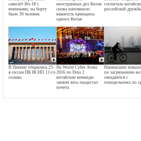
самолёт Ил-18 с
иностранных дел Китая
госпиталь китайско
военными, на борту
снова напомнило
российской дружб
было 39 человек
важность принципа
одного Китая
В Пекине открылась 25-
На World Cyber Arena
Наивысшие показа
я сессия ПК ВСНП 12-го
2016 по Dota 2
по загрязнению во
созыва
китайские команды
ожидаются с
заняли весь пьедестал
понедельника по с
почета