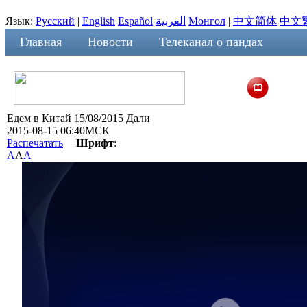
Язык:
Русский
|
English
Español
العربية
Монгол
|
中文简体
中文
Главная
Новости
Телеканал о пандах
Едем в Китай 15/08/2015 Дали
2015-08-15 06:40МСК
Распечатать
|
Шрифт
:
A
A
A