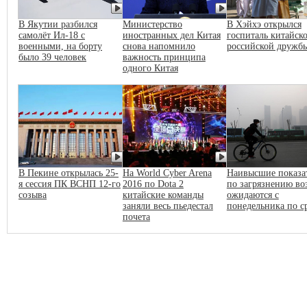
В Якутии разбился
Министерство
В Хэйхэ открылся
самолёт Ил-18 с
иностранных дел Китая
госпиталь китайско
военными, на борту
снова напомнило
российской дружб
было 39 человек
важность принципа
одного Китая
В Пекине открылась 25-
На World Cyber Arena
Наивысшие показа
я сессия ПК ВСНП 12-го
2016 по Dota 2
по загрязнению во
созыва
китайские команды
ожидаются с
заняли весь пьедестал
понедельника по с
почета