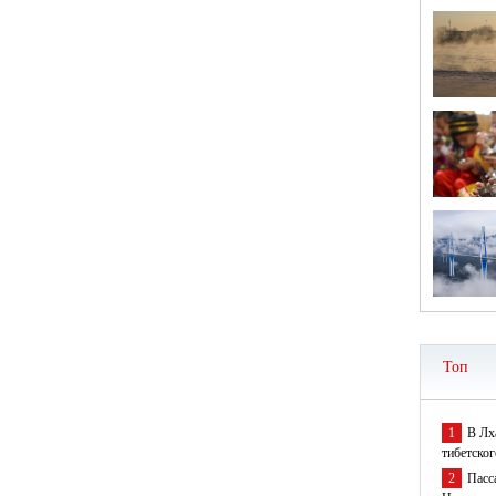
Топ
1
В Лх
тибетског
2
Пасс