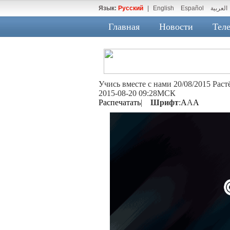
Язык:
Русский
|
English
Español
العربية
Главная
Новости
Теле
Учись вместе с нами 20/08/2015 Рас
2015-08-20 09:28МСК
Распечатать
|
Шрифт
:
A
A
A