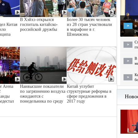
В Хэйхэ открылся
Более 30 тысяч человек
К
дел Китая
госпиталь китайско-
из 28 стран участвовали
в
>
ило
российской дружбы
в марафоне в г.
р
нципа
Шэньчжэнь
С
>
г
В 
>
м
Ки
>
бо
r Arena
Наивысшие показатели
Китай углубит
2
по загрязнению воздуха
структурные реформы в
манды
ожидаются с
сфере предложения в
ьедестал
понедельника по среду
2017 году