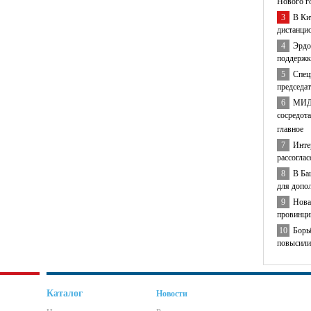
Нового г
3
В Ки
дистанци
4
Эрдо
поддержк
5
Спец
председа
6
МИД 
сосредота
главное
7
Инте
рассогла
8
В Ба
для допо
9
Нова
провинци
10
Борь
повысили
Каталог
Новости