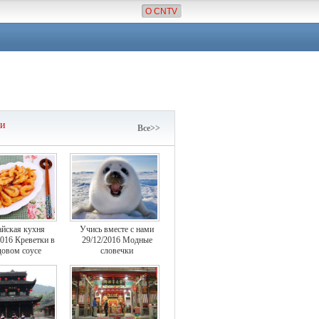
О CNTV
чи
Все>>
айская кухня
Учись вместе с нами
2016 Креветки в
29/12/2016 Модные
овом соусе
словечки