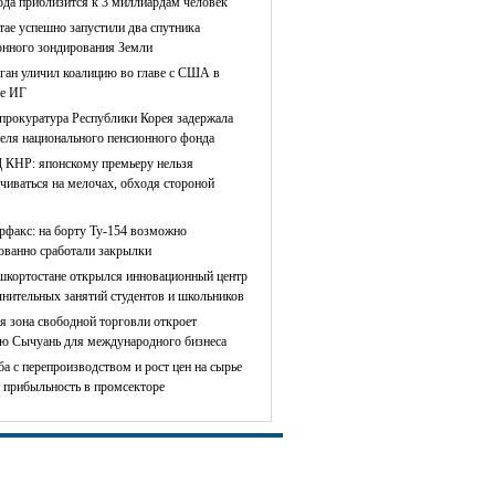
ода приблизится к 3 миллиардам человек
тае успешно запустили два спутника
онного зондирования Земли
ган уличил коалицию во главе с США в
е ИГ
прокуратура Республики Корея задержала
теля национального пенсионного фонда
КНР: японскому премьеру нельзя
чиваться на мелочах, обходя стороной
рфакс: на борту Ту-154 возможно
сованно сработали закрылки
шкортостане открылся инновационный центр
лнительных занятий студентов и школьников
я зона свободной торговли откроет
ю Сычуань для международного бизнеса
ба с перепроизводством и рост цен на сырье
 прибыльность в промсекторе