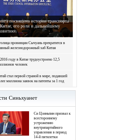
нига посвящена истории транспорта
 Китае, его роли и дальнейшему
азвитию
толица провинции Сычуань превратится в
лавный железнодорожный хаб Китая
2016 году в Китае трудоустроено 12,5
иллионов человек
тай стал первой страной в мире, подавшей
лее миллиона заявок на патенты за 1 год