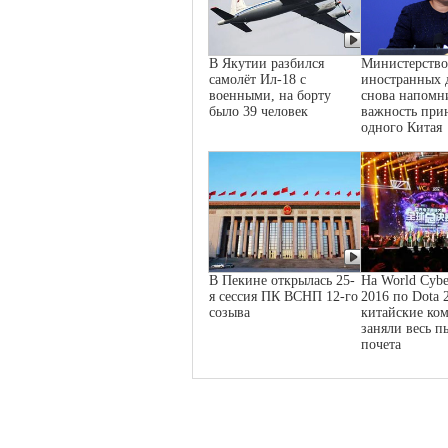
В Якутии разбился
Министерство
самолёт Ил-18 с
иностранных 
военными, на борту
снова напомн
было 39 человек
важность при
одного Китая
В Пекине открылась 25-
На World Cybe
я сессия ПК ВСНП 12-го
2016 по Dota 
созыва
китайские ко
заняли весь п
почета