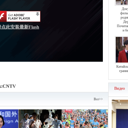
Док
филь
роди
Дер
Почита
请点此安装最新Flash
и б
Китайск
грани
к:
CNTV
Видео
Bce>>