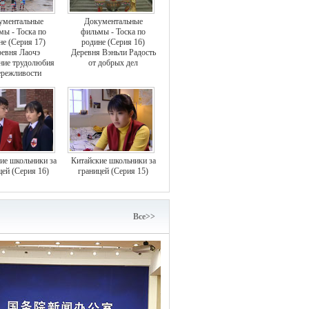
ументальные
Документальные
мы - Тоска по
фильмы - Тоска по
не (Серия 17)
родине (Серия 16)
евня Лаочэ
Деревня Вэньли Радость
ние трудолюбия
от добрых дел
ережливости
ие школьники за
Китайские школьники за
цей (Серия 16)
границей (Серия 15)
Bce>>