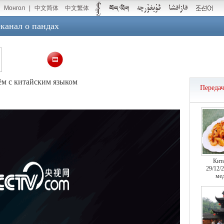
Монгол
|
中文简体
中文繁体
канал о пандах
тём с китайским языком
Переда
Кит
29/12/
мед