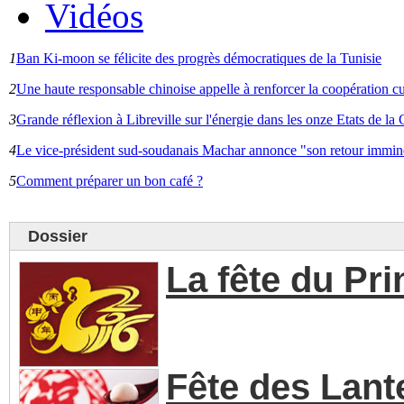
Vidéos
1
Ban Ki-moon se félicite des progrès démocratiques de la Tunisie
2
Une haute responsable chinoise appelle à renforcer la coopération cu
3
Grande réflexion à Libreville sur l'énergie dans les onze Etats de 
4
Le vice-président sud-soudanais Machar annonce "son retour immin
5
Comment préparer un bon café ?
Dossier
La fête du Pr
Fête des Lant