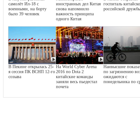
самолёт Ил-18 с
иностранных дел Китая
госпиталь китайско
военными, на борту
снова напомнило
российской дружб
было 39 человек
важность принципа
одного Китая
В Пекине открылась 25-
На World Cyber Arena
Наивысшие показа
я сессия ПК ВСНП 12-го
2016 по Dota 2
по загрязнению во
созыва
китайские команды
ожидаются с
заняли весь пьедестал
понедельника по с
почета