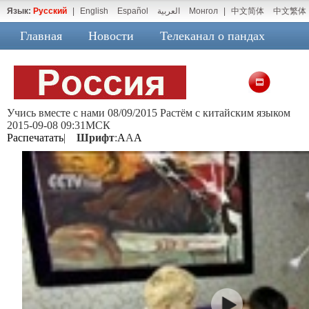
Язык:
Русский
|
English
Español
العربية
Монгол
|
中文简体
中文繁体
Главная
Новости
Телеканал о пандах
Учись вместе с нами 08/09/2015 Растём с китайским языком
2015-09-08 09:31МСК
Распечатать
|
Шрифт
:
A
A
A