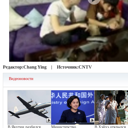
Редактор:
Chang Ying |
Источник:
CNTV
Видеоновости
В Якутии разбился
Министерство
В Хэйхэ открылся