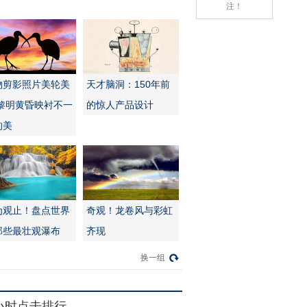
注！
物剪影照片美轮美
天才脑洞：150年前
:黎明黄昏映衬不一
的惊人产品设计
的美
为观止！盘点世界
奇观！龙卷风与彩虹
那些最壮观瀑布
齐现
换一组
4小时点击排行