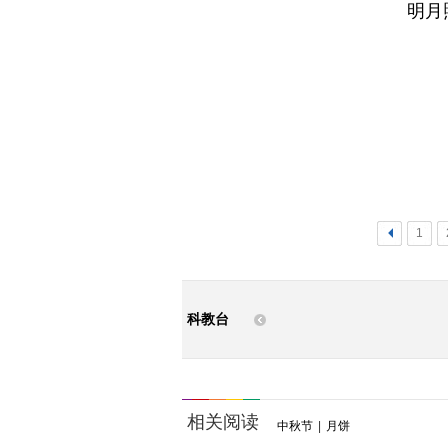
明月
<
1
科教台
相关阅读
中秋节
|
月饼