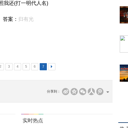
照我还(打一明代人名)
答案：
归有光
2
3
4
5
6
7
>
分享到：
实时热点