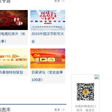
点专题
更多
型电视纪录片《长
2015中国汉字听写大
往事》
会
15暑假特别策划
百家讲坛《党史故事
100讲》
央视科教微信订
索图库
更多
阅号，敬请关