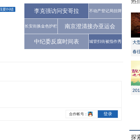
热
我要纠错
李克强访问安哥拉
不动产登记局挂牌
南京澄清接办亚运会
长安街换金色护栏
中纪委反腐时间表
城管扫街被指作秀
大
春
20
探