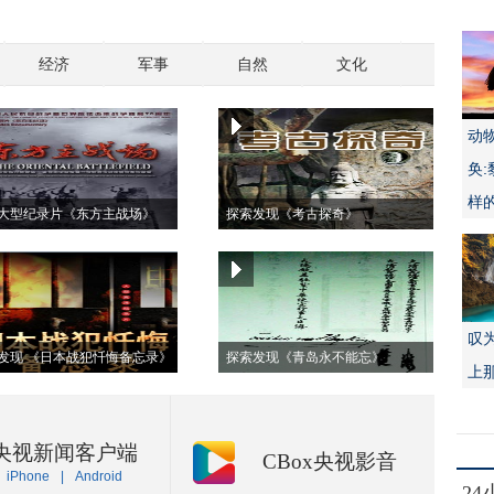
经济
军事
自然
文化
动
奂
样
大型纪录片《东方主战场》
探索发现《考古探奇》
叹
发现 《日本战犯忏悔备忘录》
探索发现《青岛永不能忘》
上
央视新闻客户端
CBox央视影音
iPhone
|
Android
2