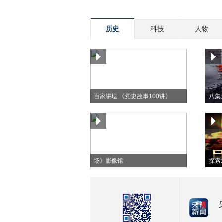
历史
科技
人物
百家讲坛 《党史故事100讲》
八集
纪念抗战胜利70周年《东方主战
场》影像馆
探索