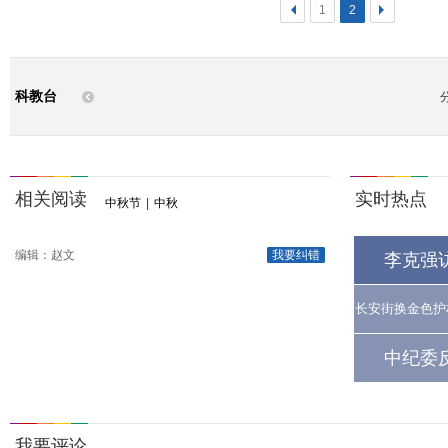
<
1
2
>
科教台
相关阅读
实时热点
中秋节
|
中秋
编辑：赵文
我要纠错
李克强
长安街换金色护
中纪委