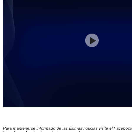
Para mantenerse informado de las últimas noticias visite el Facebo