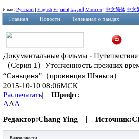
Язык:
Русский
|
English
Español
العربية
Монгол
|
中文简体
中文
Главная
Новости
Телеканал о пандах
Документальные фильмы - Путешествие 
（Серия 1）Утонченность прежних врем
“Саньциня”（провинция Шэньси）
2015-10-10 08:06МСК
Распечатать
|
Шрифт
:
A
A
A
Редактор:
Chang Ying |
Источник:
C
Видеоновости