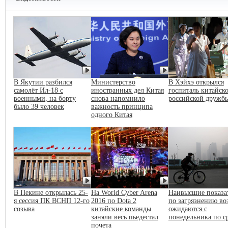
В Якутии разбился
Министерство
В Хэйхэ открылся
самолёт Ил-18 с
иностранных дел Китая
госпиталь китайско
военными, на борту
снова напомнило
российской дружб
было 39 человек
важность принципа
одного Китая
В Пекине открылась 25-
На World Cyber Arena
Наивысшие показа
я сессия ПК ВСНП 12-го
2016 по Dota 2
по загрязнению во
созыва
китайские команды
ожидаются с
заняли весь пьедестал
понедельника по с
почета