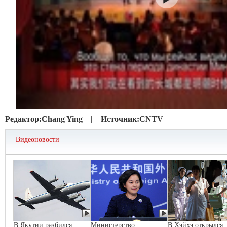
Редактор:
Chang Ying |
Источник:
CNTV
Видеоновости
В Якутии разбился
Министерство
В Хэйхэ открылся