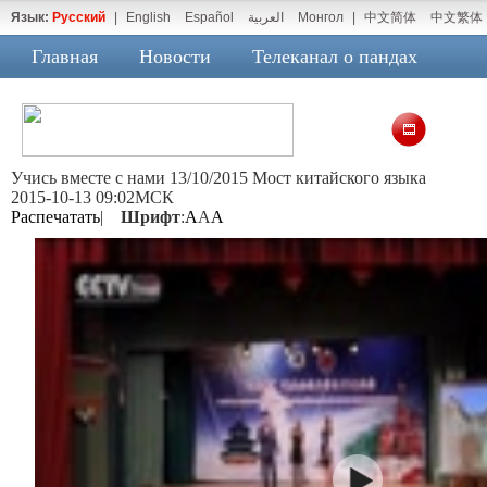
Язык:
Русский
|
English
Español
العربية
Монгол
|
中文简体
中文繁体
Главная
Новости
Телеканал о пандах
Учись вместе с нами 13/10/2015 Мост китайского языка
2015-10-13 09:02МСК
Распечатать
|
Шрифт
:
A
A
A