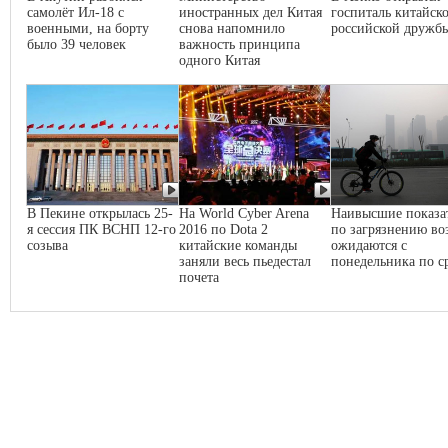
самолёт Ил-18 с
иностранных дел Китая
госпиталь китайско
военными, на борту
снова напомнило
российской дружб
было 39 человек
важность принципа
одного Китая
В Пекине открылась 25-
На World Cyber Arena
Наивысшие показа
я сессия ПК ВСНП 12-го
2016 по Dota 2
по загрязнению во
созыва
китайские команды
ожидаются с
заняли весь пьедестал
понедельника по с
почета