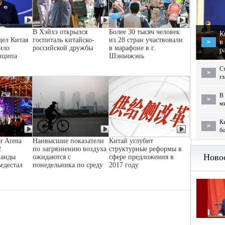
В Хэйхэ открылся
Более 30 тысяч человек
К
дел Китая
госпиталь китайско-
из 28 стран участвовали
в
>
ило
российской дружбы
в марафоне в г.
р
нципа
Шэньчжэнь
С
>
г
В 
>
м
Ки
>
бо
r Arena
Наивысшие показатели
Китай углубит
2
по загрязнению воздуха
структурные реформы в
манды
ожидаются с
сфере предложения в
ьедестал
понедельника по среду
2017 году