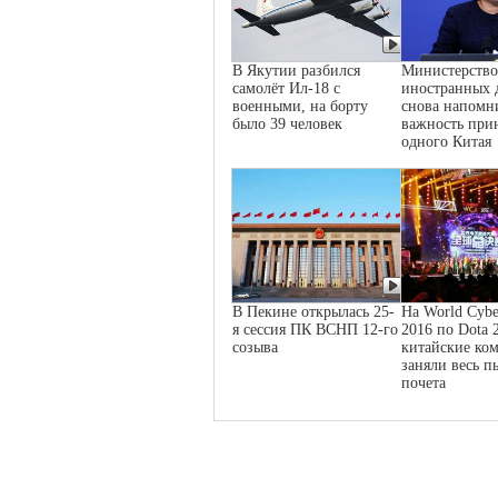
В Якутии разбился
Министерство
самолёт Ил-18 с
иностранных 
военными, на борту
снова напомн
было 39 человек
важность при
одного Китая
В Пекине открылась 25-
На World Cybe
я сессия ПК ВСНП 12-го
2016 по Dota 
созыва
китайские ко
заняли весь п
почета