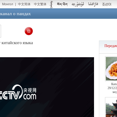
Монгол
|
中文简体
中文繁体
канал о пандах
т китайского языка
Переда
Кит
29/12/
мед