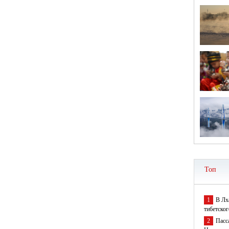
Топ
1
В Лх
тибетског
2
Пасс