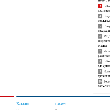
Нового г
3
В Ки
дистанци
4
Эрдо
поддержк
5
Спец
председа
6
МИД 
сосредота
главное
7
Инте
рассогла
8
В Ба
для допо
9
Нова
провинци
10
Борь
повысили
Каталог
Новости