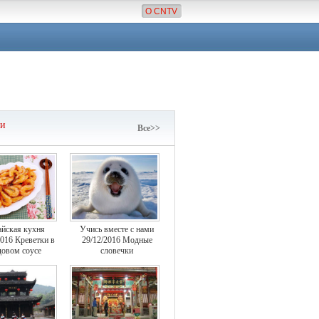
О CNTV
чи
Все>>
айская кухня
Учись вместе с нами
2016 Креветки в
29/12/2016 Модные
овом соусе
словечки