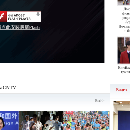
Док
филь
роди
Дер
Почита
请点此安装最新Flash
и б
Китайск
грани
к:
CNTV
Видео
Bce>>