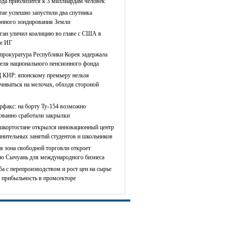
ода приблизится к 3 миллиардам человек
тае успешно запустили два спутника
онного зондирования Земли
ган уличил коалицию во главе с США в
е ИГ
прокуратура Республики Корея задержала
теля национального пенсионного фонда
КНР: японскому премьеру нельзя
чиваться на мелочах, обходя стороной
рфакс: на борту Ту-154 возможно
сованно сработали закрылки
шкортостане открылся инновационный центр
лнительных занятий студентов и школьников
я зона свободной торговли откроет
ю Сычуань для международного бизнеса
ба с перепроизводством и рост цен на сырье
 прибыльность в промсекторе