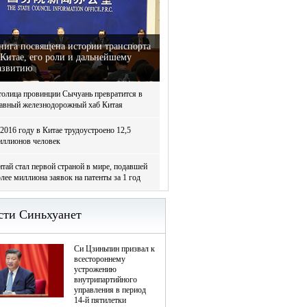
нига посвящена истории транспорта
 Китае, его роли и дальнейшему
азвитию
толица провинции Сычуань превратится в
лавный железнодорожный хаб Китая
2016 году в Китае трудоустроено 12,5
иллионов человек
тай стал первой страной в мире, подавшей
лее миллиона заявок на патенты за 1 год