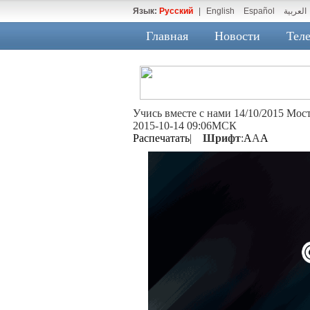
Язык:
Русский
|
English
Español
العربية
Главная
Новости
Теле
Учись вместе с нами 14/10/2015 Мос
2015-10-14 09:06МСК
Распечатать
|
Шрифт
:
A
A
A