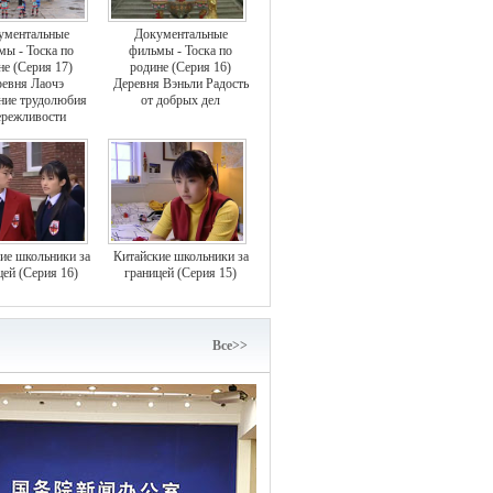
ументальные
Документальные
мы - Тоска по
фильмы - Тоска по
не (Серия 17)
родине (Серия 16)
евня Лаочэ
Деревня Вэньли Радость
ние трудолюбия
от добрых дел
ережливости
ие школьники за
Китайские школьники за
цей (Серия 16)
границей (Серия 15)
Bce>>