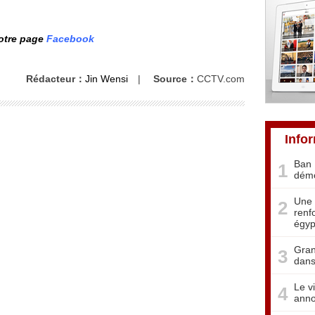
notre page
Facebook
Rédacteur：
Jin Wensi
|
Source：
CCTV.com
Info
Ban 
1
démo
Une 
2
renf
égyp
Gran
3
dans
Le v
4
anno