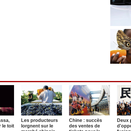
assa,
Les producteurs
Chine : succès
Deux p
le toit
lorgnent sur le
des ventes de
d'oppo