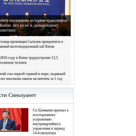
нига посвящена истории транспорта
 Китае, его роли и дальнейшему
азвитию
толица провинции Сычуань превратится в
лавный железнодорожный хаб Китая
2016 году в Китае трудоустроено 12,5
иллионов человек
тай стал первой страной в мире, подавшей
лее миллиона заявок на патенты за 1 год