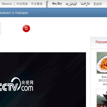
Монгол
|
中文简体
中文繁体
канал о пандах
Переда
Кит
29/12/
мед