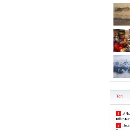
Топ
1
В Лх
тибетског
2
Пасс