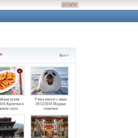
О CNTV
чи
Все>>
айская кухня
Учись вместе с нами
2016 Креветки в
29/12/2016 Модные
овом соусе
словечки