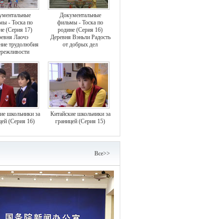
ументальные
Документальные
мы - Тоска по
фильмы - Тоска по
не (Серия 17)
родине (Серия 16)
евня Лаочэ
Деревня Вэньли Радость
ние трудолюбия
от добрых дел
ережливости
ие школьники за
Китайские школьники за
цей (Серия 16)
границей (Серия 15)
Bce>>