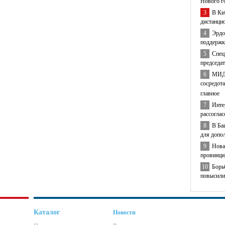
Нового г
3
В Ки
дистанци
4
Эрдо
поддержк
5
Спец
председа
6
МИД 
сосредота
главное
7
Инте
рассогла
8
В Ба
для допо
9
Нова
провинци
10
Борь
повысили
Каталог
Новости