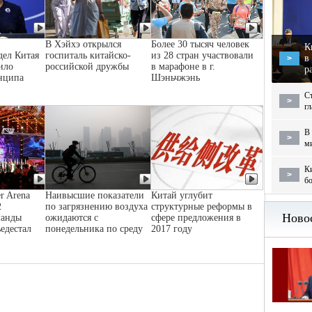
В Хэйхэ открылся
Более 30 тысяч человек
К
дел Китая
госпиталь китайско-
из 28 стран участвовали
в
>
ило
российской дружбы
в марафоне в г.
р
нципа
Шэньчжэнь
С
>
г
В 
>
м
Ки
>
бо
r Arena
Наивысшие показатели
Китай углубит
2
по загрязнению воздуха
структурные реформы в
манды
ожидаются с
сфере предложения в
ьедестал
понедельника по среду
2017 году