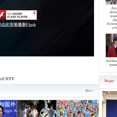
Док
филь
роди
Дер
Почита
请点此安装最新Flash
и б
Китайск
грани
к:
CNTV
Видео
Bce>>