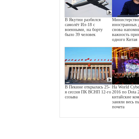
В Якутии разбился
Министерство
самолёт Ил-18 с
иностранных 
военными, на борту
снова напомн
было 39 человек
важность при
одного Китая
В Пекине открылась 25-
На World Cybe
я сессия ПК ВСНП 12-го
2016 по Dota 
созыва
китайские ко
заняли весь п
почета