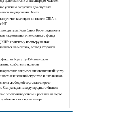
ода приблизится к 3 миллиардам человек
тае успешно запустили два спутника
онного зондирования Земли
ган уличил коалицию во главе с США в
е ИГ
прокуратура Республики Корея задержала
теля национального пенсионного фонда
КНР: японскому премьеру нельзя
чиваться на мелочах, обходя стороной
рфакс: на борту Ту-154 возможно
сованно сработали закрылки
шкортостане открылся инновационный центр
лнительных занятий студентов и школьников
я зона свободной торговли откроет
ю Сычуань для международного бизнеса
ба с перепроизводством и рост цен на сырье
 прибыльность в промсекторе