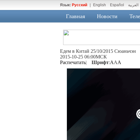
Язык:
Русский
|
English
Español
العربية
Главная
Новости
Теле
Едем в Китай 25/10/2015 Сюаньчэн
2015-10-25 06:00МСК
Распечатать
|
Шрифт
:
A
A
A