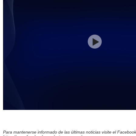
Para mantenerse informado de las últimas noticias visite el Facebo