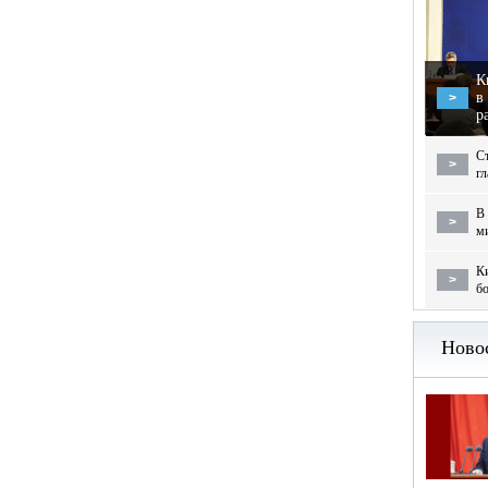
К
в
>
р
С
>
г
В 
>
м
Ки
>
бо