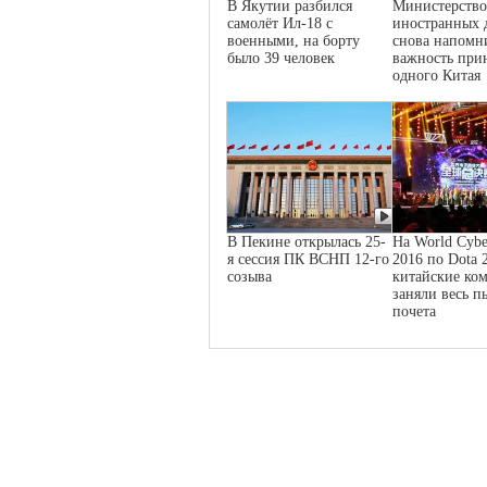
В Якутии разбился
Министерство
самолёт Ил-18 с
иностранных 
военными, на борту
снова напомн
было 39 человек
важность при
одного Китая
В Пекине открылась 25-
На World Cybe
я сессия ПК ВСНП 12-го
2016 по Dota 
созыва
китайские ко
заняли весь п
почета