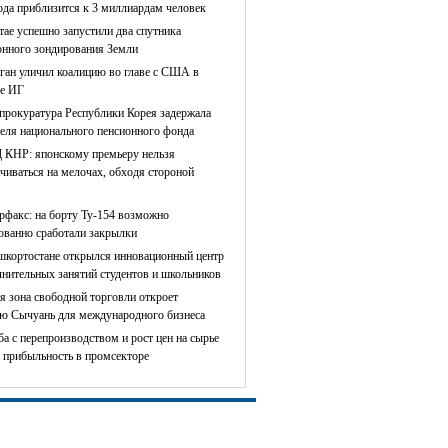
ода приблизится к 3 миллиардам человек
тае успешно запустили два спутника
онного зондирования Земли
ган уличил коалицию во главе с США в
е ИГ
прокуратура Республики Корея задержала
теля национального пенсионного фонда
КНР: японскому премьеру нельзя
чиваться на мелочах, обходя стороной
рфакс: на борту Ту-154 возможно
сованно сработали закрылки
шкортостане открылся инновационный центр
лнительных занятий студентов и школьников
я зона свободной торговли откроет
ю Сычуань для международного бизнеса
ба с перепроизводством и рост цен на сырье
 прибыльность в промсекторе