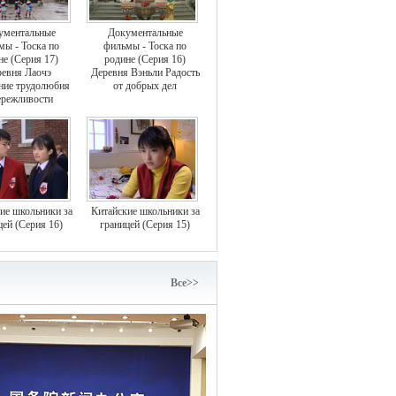
ументальные
Документальные
мы - Тоска по
фильмы - Тоска по
не (Серия 17)
родине (Серия 16)
евня Лаочэ
Деревня Вэньли Радость
ние трудолюбия
от добрых дел
ережливости
ие школьники за
Китайские школьники за
цей (Серия 16)
границей (Серия 15)
Bce>>