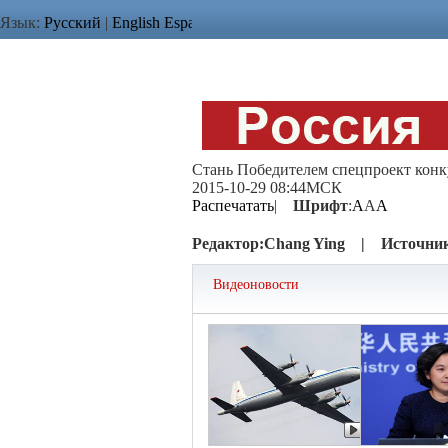
Язык:
Русский
|
English
Español
العربية
Монгол
|
中文简体
中文繁
Телеканал о пандах
Стань Победителем спецпроект конку
2015-10-29 08:44МСК
Распечатать
|
Шрифт
:
A
A
A
Редактор:
Chang Ying |
Источни
Видеоновости