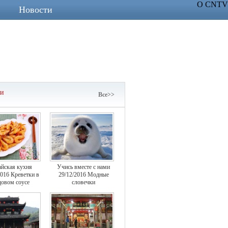
О CNTV
Новости
чи
Все>>
айская кухня
Учись вместе с нами
2016 Креветки в
29/12/2016 Модные
овом соусе
словечки