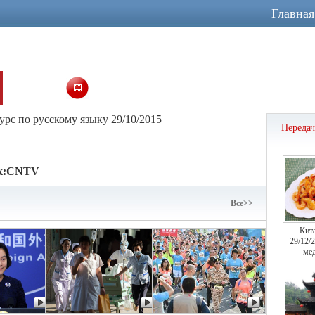
Главная
体
рс по русскому языку 29/10/2015
Переда
к:
CNTV
Bce>>
Кит
29/12/
мед