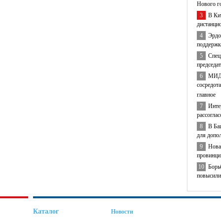
Нового г
3
В Ки
дистанци
4
Эрдо
поддержк
5
Спец
председа
6
МИД 
сосредота
главное
7
Инте
рассогла
8
В Ба
для допо
9
Нова
провинци
10
Борь
повысили
Каталог
Новости