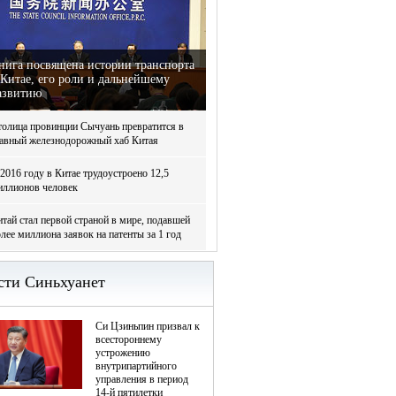
нига посвящена истории транспорта
 Китае, его роли и дальнейшему
азвитию
толица провинции Сычуань превратится в
лавный железнодорожный хаб Китая
2016 году в Китае трудоустроено 12,5
иллионов человек
тай стал первой страной в мире, подавшей
лее миллиона заявок на патенты за 1 год