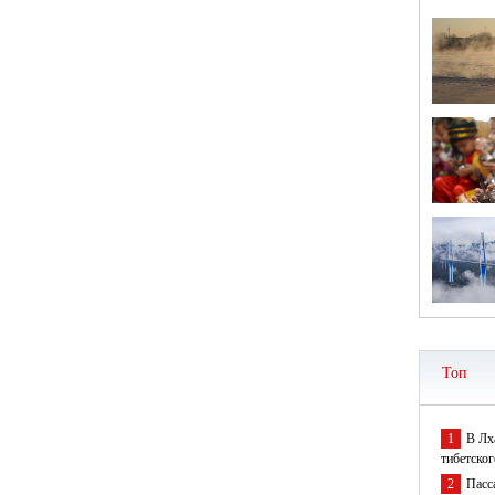
Топ
1
В Лх
тибетског
2
Пасс