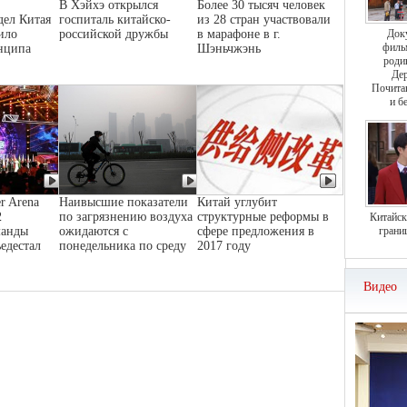
В Хэйхэ открылся
Более 30 тысяч человек
дел Китая
госпиталь китайско-
из 28 стран участвовали
ило
российской дружбы
в марафоне в г.
Док
филь
нципа
Шэньчжэнь
роди
Дер
Почита
и б
r Arena
Наивысшие показатели
Китай углубит
2
по загрязнению воздуха
структурные реформы в
Китайск
манды
ожидаются с
сфере предложения в
грани
ьедестал
понедельника по среду
2017 году
Видео