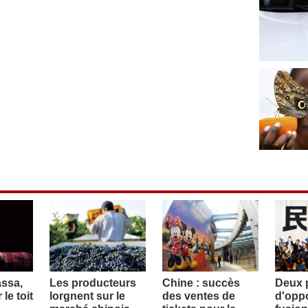
assa,
Les producteurs
Chine : succès
Deux p
le toit
lorgnent sur le
des ventes de
d'oppo