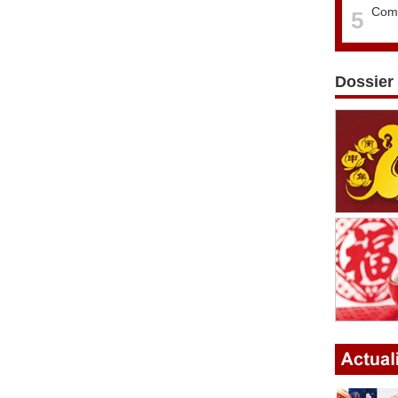
Comm
5
Dossier