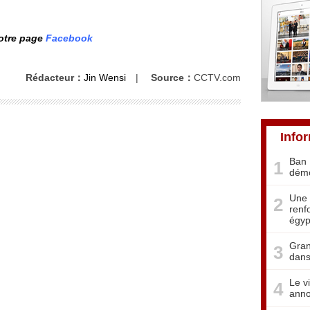
notre page
Facebook
Rédacteur：
Jin Wensi
|
Source：
CCTV.com
Info
Ban 
1
démo
Une 
2
renf
égyp
Gran
3
dans
Le v
4
anno