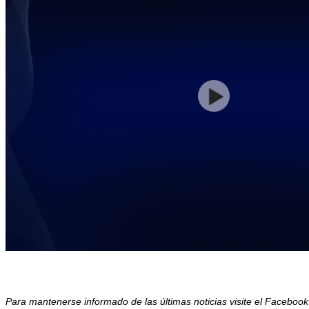
Para mantenerse informado de las últimas noticias visite el Facebo