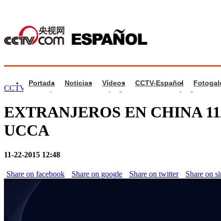
Portada
Noticias
Vídeos
CCTV-Español
Fotogal
CCTV.com Español
>
Videos de programa
>
Videos de programa
EXTRANJEROS EN CHINA 11/22/2
UCCA
11-22-2015 12:48
Share on facebook
Share on google
Share on twitter
Share on s