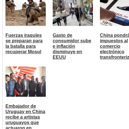
Fuerzas iraquíes
Gasto de
China pondr
se preparan para
consumidor sube
impuestos al
la batalla para
e inflación
comercio
recuperar Mosul
disminuye en
electrónico
EEUU
transfronteri
Embajador de
Uruguay en China
recibe a artistas
uruguayos que
actuaron en