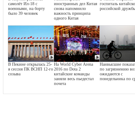
самолёт Ил-18 с
иностранных дел Китая
госпиталь китайско
военными, на борту
снова напомнило
российской дружб
было 39 человек
важность принципа
одного Китая
В Пекине открылась 25-
На World Cyber Arena
Наивысшие показа
я сессия ПК ВСНП 12-го
2016 по Dota 2
по загрязнению во
созыва
китайские команды
ожидаются с
заняли весь пьедестал
понедельника по с
почета