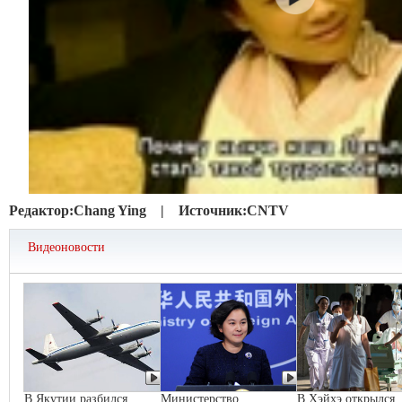
Редактор:
Chang Ying |
Источник:
CNTV
Видеоновости
В Якутии разбился
Министерство
В Хэйхэ открылся