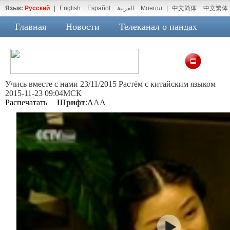
Язык:
Русский
|
English
Español
العربية
Монгол
|
中文简体
中文繁体
Главная
Новости
Телеканал о пандах
Учись вместе с нами 23/11/2015 Растём с китайским языком
2015-11-23 09:04МСК
Распечатать
|
Шрифт
:
A
A
A