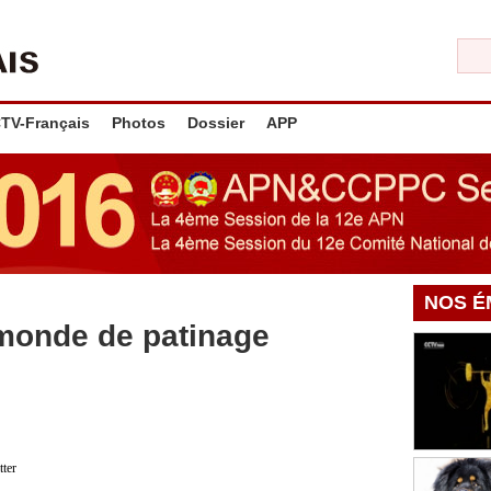
TV-Français
Photos
Dossier
APP
NOS É
monde de patinage
tter