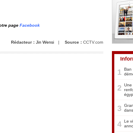
notre page
Facebook
Rédacteur：
Jin Wensi
|
Source：
CCTV.com
Info
Ban 
1
démo
Une 
2
renf
égyp
Gran
3
dans
Le v
4
anno