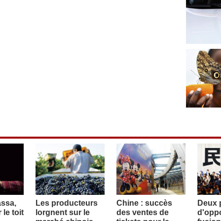
assa,
Les producteurs
Chine : succès
Deux p
le toit
lorgnent sur le
des ventes de
d'oppo