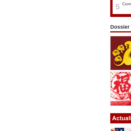
Comm
5
Dossier