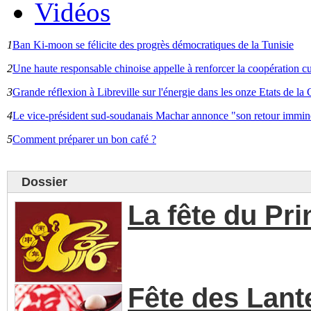
Vidéos
1
Ban Ki-moon se félicite des progrès démocratiques de la Tunisie
2
Une haute responsable chinoise appelle à renforcer la coopération cu
3
Grande réflexion à Libreville sur l'énergie dans les onze Etats de 
4
Le vice-président sud-soudanais Machar annonce "son retour immin
5
Comment préparer un bon café ?
Dossier
La fête du Pr
Fête des Lant