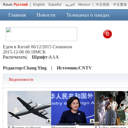
Язык:
Русский
|
English
Español
العربية
Монгол
|
中文简体
中文繁体
Главная
Новости
Телеканал о пандах
Едем в Китай 06/12/2015 Сюаньчэн
2015-12-06 06:18МСК
Распечатать
|
Шрифт
:
A
A
A
Редактор:
Chang Ying |
Источник:
CNTV
Видеоновости
В Якутии разбился
Министерство
В Хэйхэ открылся