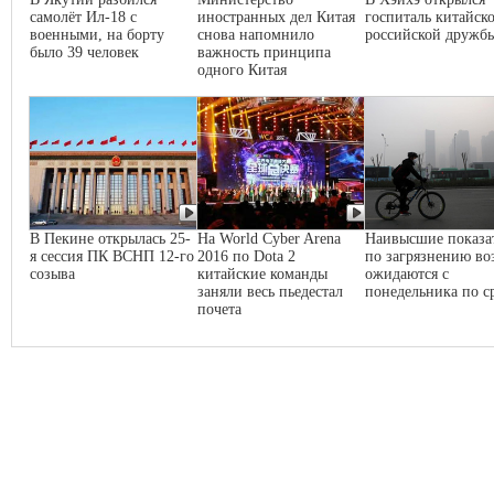
самолёт Ил-18 с
иностранных дел Китая
госпиталь китайско
военными, на борту
снова напомнило
российской дружб
было 39 человек
важность принципа
одного Китая
В Пекине открылась 25-
На World Cyber Arena
Наивысшие показа
я сессия ПК ВСНП 12-го
2016 по Dota 2
по загрязнению во
созыва
китайские команды
ожидаются с
заняли весь пьедестал
понедельника по с
почета