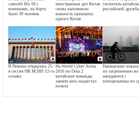
самолёт Ил-18 с
иностранных дел Китая
госпиталь китайско
военными, на борту
снова напомнило
российской дружб
было 39 человек
важность принципа
одного Китая
В Пекине открылась 25-
На World Cyber Arena
Наивысшие показа
я сессия ПК ВСНП 12-го
2016 по Dota 2
по загрязнению во
созыва
китайские команды
ожидаются с
заняли весь пьедестал
понедельника по с
почета