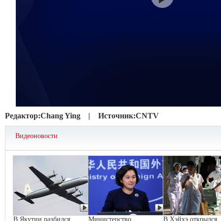
Редактор:
Chang Ying |
Источник:
CNTV
Видеоновости
В Якутии разбился
Министерство
В Хэйхэ открылся