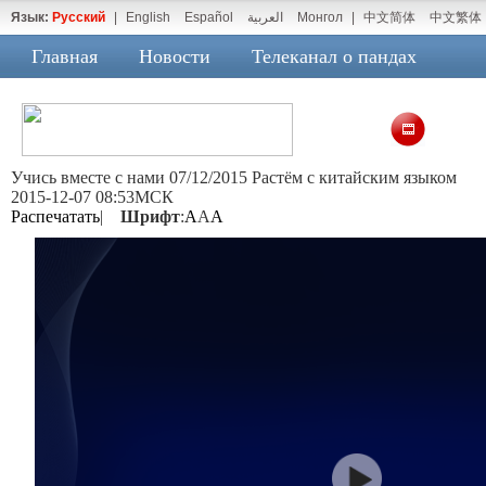
Язык:
Русский
|
English
Español
العربية
Монгол
|
中文简体
中文繁体
Главная
Новости
Телеканал о пандах
Учись вместе с нами 07/12/2015 Растём с китайским языком
2015-12-07 08:53МСК
Распечатать
|
Шрифт
:
A
A
A