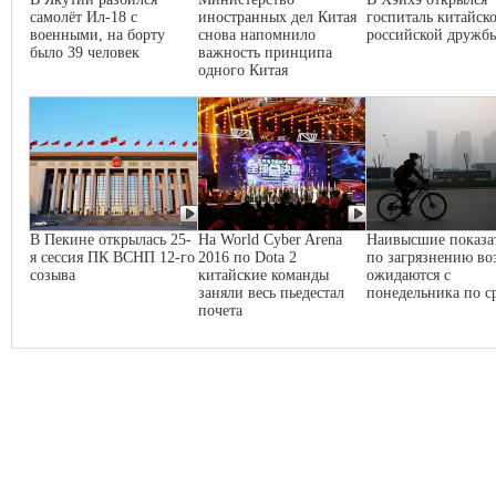
самолёт Ил-18 с
иностранных дел Китая
госпиталь китайско
военными, на борту
снова напомнило
российской дружб
было 39 человек
важность принципа
одного Китая
В Пекине открылась 25-
На World Cyber Arena
Наивысшие показа
я сессия ПК ВСНП 12-го
2016 по Dota 2
по загрязнению во
созыва
китайские команды
ожидаются с
заняли весь пьедестал
понедельника по с
почета