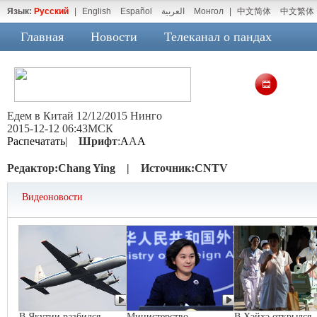
Язык:
Русский
|
English
Español
العربية
Монгол
|
中文简体
中文繁体
Главная
Новости
Телеканал о пандах
Едем в Китай 12/12/2015 Нинго
2015-12-12 06:43МСК
Распечатать
|
Шрифт
:
A
A
A
Редактор:
Chang Ying |
Источник:
CNTV
Видеоновости
В Якутии разбился
Министерство
В Хэйхэ открылся