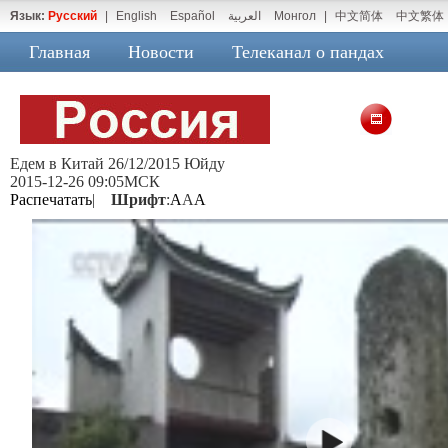
Язык:
Русский
|
English
Español
العربية
Монгол
|
中文简体
中文繁体
Главная
Новости
Телеканал о пандах
Едем в Китай 26/12/2015 Юйду
2015-12-26 09:05МСК
Распечатать
|
Шрифт
:
A
A
A