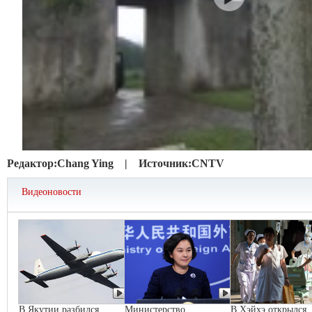
Редактор:
Chang Ying |
Источник:
CNTV
Видеоновости
В Якутии разбился
Министерство
В Хэйхэ открылся