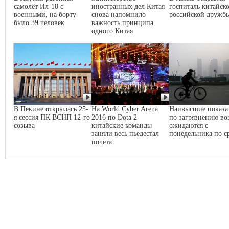
самолёт Ил-18 с
иностранных дел Китая
госпиталь китайско
военными, на борту
снова напомнило
российской дружб
было 39 человек
важность принципа
одного Китая
В Пекине открылась 25-
На World Cyber Arena
Наивысшие показа
я сессия ПК ВСНП 12-го
2016 по Dota 2
по загрязнению во
созыва
китайские команды
ожидаются с
заняли весь пьедестал
понедельника по с
почета