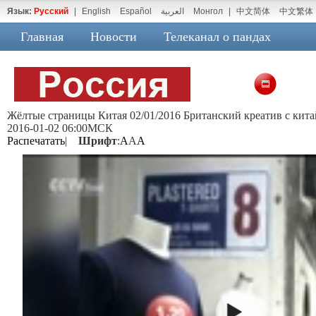
Язык:
Русский
|
English
Español
العربية
Монгол
|
中文简体
中文繁体
Главная
Новости
Телеканал о пандах
Жёлтые страницы Китая 02/01/2016 Британский креатив с кит
2016-01-02 06:00МСК
Распечатать
|
Шрифт
:
A
A
A