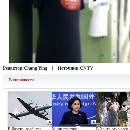
Редактор:
Chang Ying |
Источник:
CNTV
Видеоновости
В Якутии разбился
Министерство
В Хэйхэ открылся