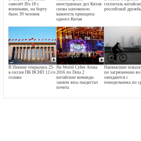
самолёт Ил-18 с
иностранных дел Китая
госпиталь китайско
военными, на борту
снова напомнило
российской дружб
было 39 человек
важность принципа
одного Китая
В Пекине открылась 25-
На World Cyber Arena
Наивысшие показа
я сессия ПК ВСНП 12-го
2016 по Dota 2
по загрязнению во
созыва
китайские команды
ожидаются с
заняли весь пьедестал
понедельника по с
почета