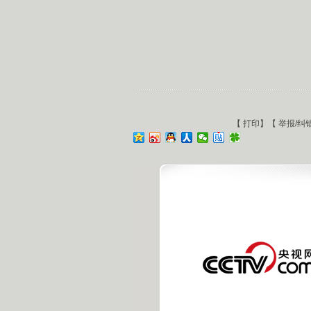
【
打印
】【
举报/纠