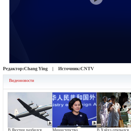
Редактор:
Chang Ying |
Источник:
CNTV
Видеоновости
В Якутии разбился
Министерство
В Хэйхэ открылся