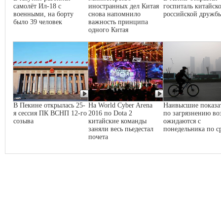
самолёт Ил-18 с
иностранных дел Китая
госпиталь китайско
военными, на борту
снова напомнило
российской дружб
было 39 человек
важность принципа
одного Китая
В Пекине открылась 25-
На World Cyber Arena
Наивысшие показа
я сессия ПК ВСНП 12-го
2016 по Dota 2
по загрязнению во
созыва
китайские команды
ожидаются с
заняли весь пьедестал
понедельника по с
почета