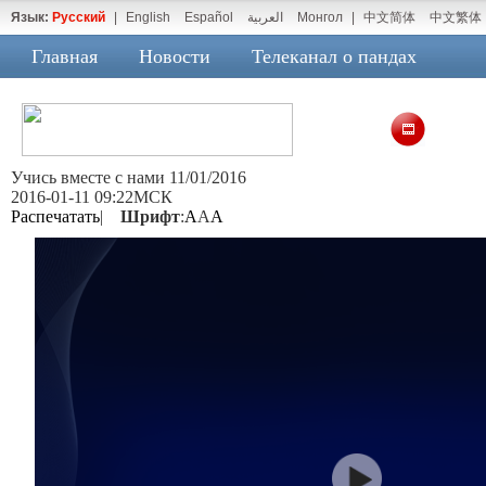
Язык:
Русский
|
English
Español
العربية
Монгол
|
中文简体
中文繁体
Главная
Новости
Телеканал о пандах
Учись вместе с нами 11/01/2016
2016-01-11 09:22МСК
Распечатать
|
Шрифт
:
A
A
A