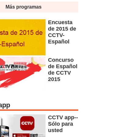
Más programas
Encuesta
de 2015 de
CCTV-
Español
Concurso
de Español
de CCTV
2015
app
CCTV app--
Sólo para
usted