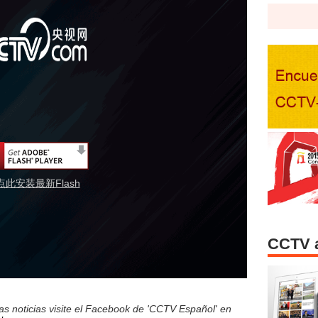
点此安装最新Flash
CCTV 
s noticias visite el Facebook de 'CCTV Español' en