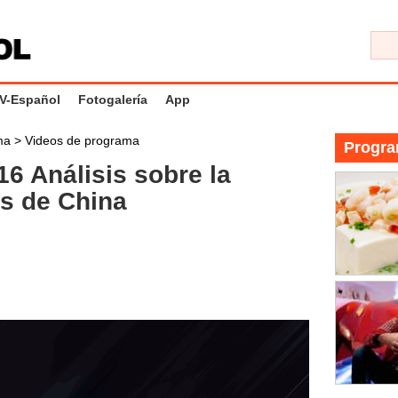
V-Español
Fotogalería
App
ama
>
Videos de programa
Progra
6 Análisis sobre la
os de China