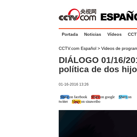
Portada
Noticias
Vídeos
CCT
CCTV.com Español
>
Videos de progr
DIÁLOGO 01/16/201
política de dos hij
01-16-2016 13:26
Share on facebook
Share on google
Share on
twitter
Share on sinaweibo