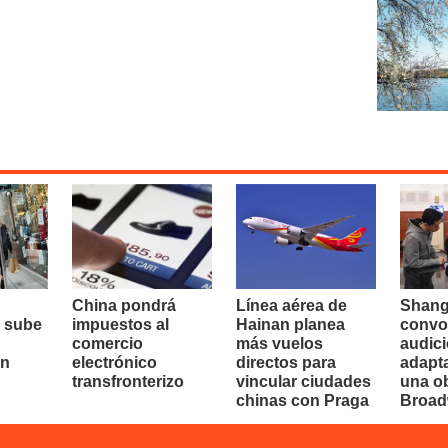
China pondrá
Línea aérea de
Shang
 sube
impuestos al
Hainan planea
convo
comercio
más vuelos
audici
en
electrónico
directos para
adapt
transfronterizo
vincular ciudades
una o
chinas con Praga
Broa