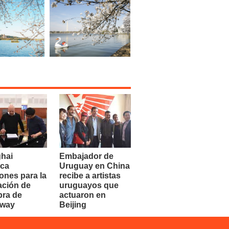
hai
Embajador de
ca
Uruguay en China
ones para la
recibe a artistas
ación de
uruguayos que
bra de
actuaron en
dway
Beijing