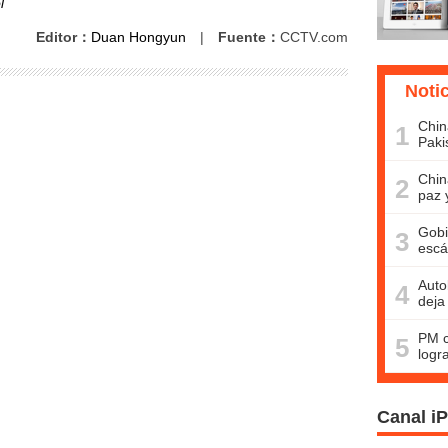
l
Editor：
Duan Hongyun
|
Fuente：
CCTV.com
Noti
Chin
1
Paki
Chin
2
paz 
Gobi
3
escá
Auto
4
deja
PM c
5
logr
Canal i