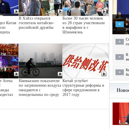
В Хэйхэ открылся
Более 30 тысяч человек
К
дел Китая
госпиталь китайско-
из 28 стран участвовали
в
>
ило
российской дружбы
в марафоне в г.
р
нципа
Шэньчжэнь
С
>
г
В 
>
м
Ки
>
бо
r Arena
Наивысшие показатели
Китай углубит
2
по загрязнению воздуха
структурные реформы в
манды
ожидаются с
сфере предложения в
ьедестал
понедельника по среду
2017 году