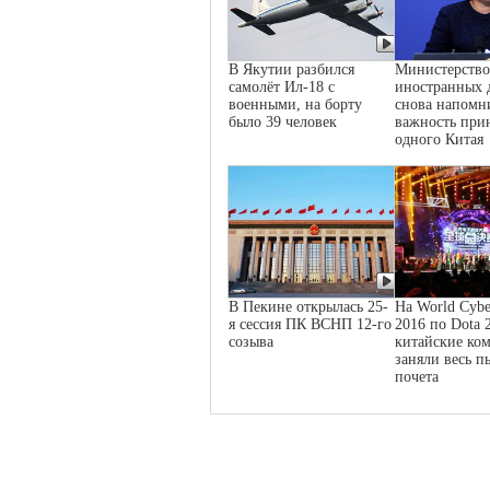
В Якутии разбился
Министерство
самолёт Ил-18 с
иностранных 
военными, на борту
снова напомн
было 39 человек
важность при
одного Китая
В Пекине открылась 25-
На World Cybe
я сессия ПК ВСНП 12-го
2016 по Dota 
созыва
китайские ко
заняли весь п
почета