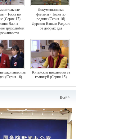
ументальные
Документальные
мы - Тоска по
фильмы - Тоска по
не (Серия 17)
родине (Серия 16)
евня Лаочэ
Деревня Вэньли Радость
ние трудолюбия
от добрых дел
ережливости
ие школьники за
Китайские школьники за
цей (Серия 16)
границей (Серия 15)
Bce>>