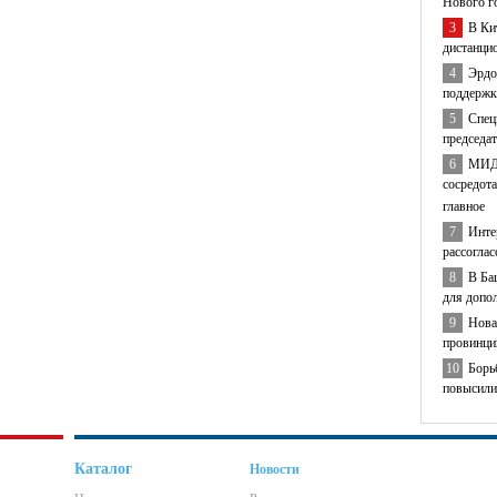
Нового г
3
В Ки
дистанци
4
Эрдо
поддержк
5
Спец
председа
6
МИД 
сосредота
главное
7
Инте
рассогла
8
В Ба
для допо
9
Нова
провинци
10
Борь
повысили
Каталог
Новости