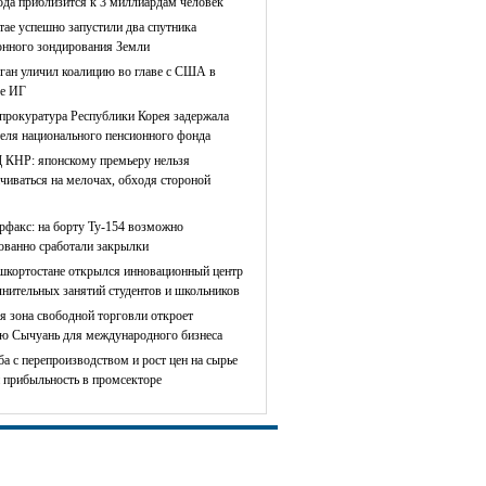
ода приблизится к 3 миллиардам человек
тае успешно запустили два спутника
онного зондирования Земли
ган уличил коалицию во главе с США в
е ИГ
прокуратура Республики Корея задержала
теля национального пенсионного фонда
КНР: японскому премьеру нельзя
чиваться на мелочах, обходя стороной
рфакс: на борту Ту-154 возможно
сованно сработали закрылки
шкортостане открылся инновационный центр
лнительных занятий студентов и школьников
я зона свободной торговли откроет
ю Сычуань для международного бизнеса
ба с перепроизводством и рост цен на сырье
 прибыльность в промсекторе