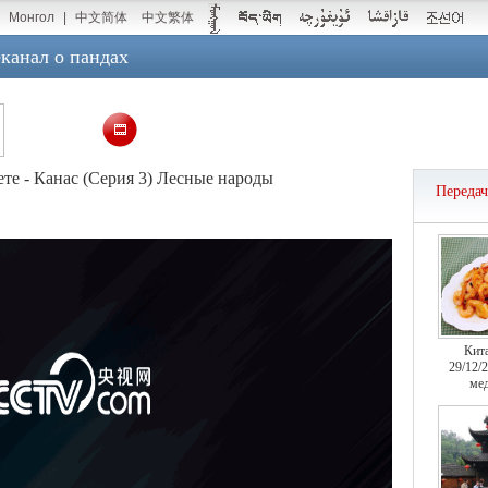
Монгол
|
中文简体
中文繁体
канал о пандах
те - Канас (Серия 3) Лесные народы
Переда
Кит
29/12/
мед