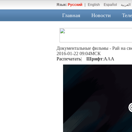
Язык:
Русский
|
English
Español
العربية
Главная
Новости
Теле
Документальные фильмы - Рай на све
2016-01-22 09:04МСК
Распечатать
|
Шрифт
:
A
A
A