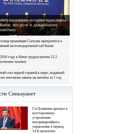
нига посвящена истории транспорта
 Китае, его роли и дальнейшему
азвитию
толица провинции Сычуань превратится в
лавный железнодорожный хаб Китая
2016 году в Китае трудоустроено 12,5
иллионов человек
тай стал первой страной в мире, подавшей
лее миллиона заявок на патенты за 1 год