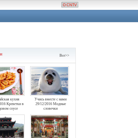
О CNTV
чи
Все>>
айская кухня
Учись вместе с нами
2016 Креветки в
29/12/2016 Модные
овом соусе
словечки