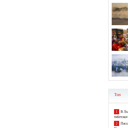
Топ
1
В Лх
тибетског
2
Пасс