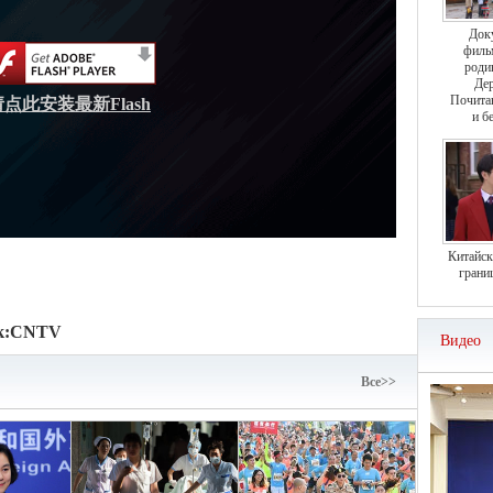
Док
филь
роди
Дер
Почита
请点此安装最新Flash
и б
Китайск
грани
к:
CNTV
Видео
Bce>>