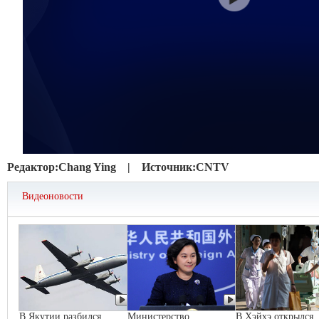
Редактор:
Chang Ying |
Источник:
CNTV
Видеоновости
В Якутии разбился
Министерство
В Хэйхэ открылся