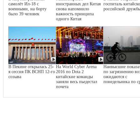
самолёт Ил-18 с
иностранных дел Китая
госпиталь китайско
военными, на борту
снова напомнило
российской дружб
было 39 человек
важность принципа
одного Китая
В Пекине открылась 25-
На World Cyber Arena
Наивысшие показа
я сессия ПК ВСНП 12-го
2016 по Dota 2
по загрязнению во
созыва
китайские команды
ожидаются с
заняли весь пьедестал
понедельника по с
почета