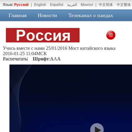
Язык:
Русский
|
English
Español
العربية
Монгол
|
中文简体
中文繁体
Главная
Новости
Телеканал о пандах
Учись вместе с нами 25/01/2016 Мост китайского языка
2016-01-25 11:04МСК
Распечатать
|
Шрифт
:
A
A
A