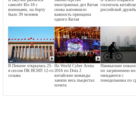
самолёт Ил-18 с
иностранных дел Китая
госпиталь китайско
военными, на борту
снова напомнило
российской дружб
было 39 человек
важность принципа
одного Китая
В Пекине открылась 25-
На World Cyber Arena
Наивысшие показа
я сессия ПК ВСНП 12-го
2016 по Dota 2
по загрязнению во
созыва
китайские команды
ожидаются с
заняли весь пьедестал
понедельника по с
почета