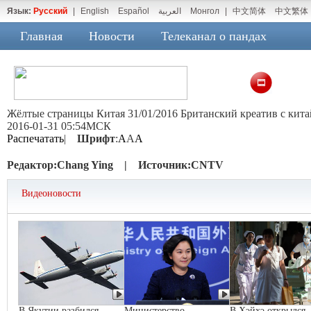
Язык:
Русский
|
English
Español
العربية
Монгол
|
中文简体
中文繁体
Главная
Новости
Телеканал о пандах
Жёлтые страницы Китая 31/01/2016 Британский креатив с кит
2016-01-31 05:54МСК
Распечатать
|
Шрифт
:
A
A
A
Редактор:
Chang Ying |
Источник:
CNTV
Видеоновости
В Якутии разбился
Министерство
В Хэйхэ открылся