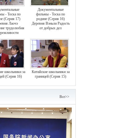
ументальные
Документальные
мы - Тоска по
фильмы - Тоска по
не (Серия 17)
родине (Серия 16)
евня Лаочэ
Деревня Вэньли Радость
ние трудолюбия
от добрых дел
ережливости
ие школьники за
Китайские школьники за
цей (Серия 16)
границей (Серия 15)
Bce>>