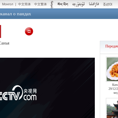
Монгол
|
中文简体
中文繁体
канал о пандах
Санья
Переда
Кит
29/12/
мед