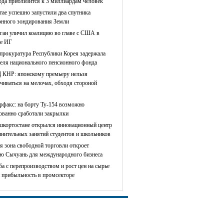
ода приблизится к 3 миллиардам человек
тае успешно запустили два спутника
онного зондирования Земли
ган уличил коалицию во главе с США в
е ИГ
прокуратура Республики Корея задержала
теля национального пенсионного фонда
КНР: японскому премьеру нельзя
чиваться на мелочах, обходя стороной
рфакс: на борту Ту-154 возможно
сованно сработали закрылки
шкортостане открылся инновационный центр
лнительных занятий студентов и школьников
я зона свободной торговли откроет
ю Сычуань для международного бизнеса
ба с перепроизводством и рост цен на сырье
 прибыльность в промсекторе