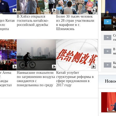
В Хэйхэ открылся
Более 30 тысяч человек
К
дел Китая
госпиталь китайско-
из 28 стран участвовали
в
>
ило
российской дружбы
в марафоне в г.
р
нципа
Шэньчжэнь
С
>
г
В 
>
м
Ки
>
бо
r Arena
Наивысшие показатели
Китай углубит
2
по загрязнению воздуха
структурные реформы в
манды
ожидаются с
сфере предложения в
ьедестал
понедельника по среду
2017 году