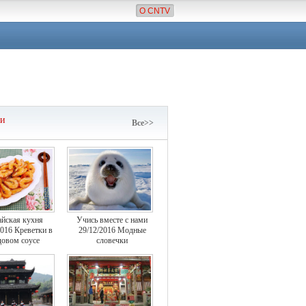
О CNTV
чи
Все>>
айская кухня
Учись вместе с нами
2016 Креветки в
29/12/2016 Модные
овом соусе
словечки