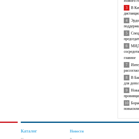
Нового г
3
В Ки
дистанци
4
Эрдо
поддержк
5
Спец
председа
6
МИД 
сосредота
главное
7
Инте
рассогла
8
В Ба
для допо
9
Нова
провинци
10
Борь
повысили
Каталог
Новости