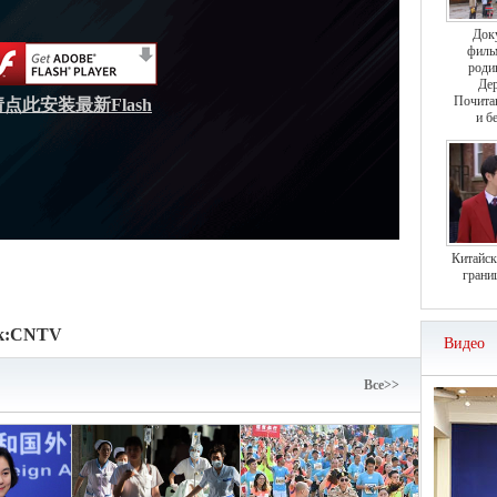
Док
филь
роди
Дер
Почита
请点此安装最新Flash
и б
Китайск
грани
к:
CNTV
Видео
Bce>>