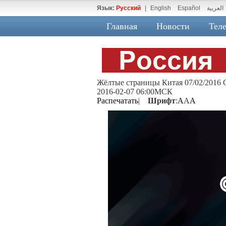
Язык:
Русский
|
English
Español
العربية
Главная
Новости
Теле
Жёлтые страницы Китая 07/02/2016 
2016-02-07 06:00МСК
Распечатать
|
Шрифт
:
A
A
A