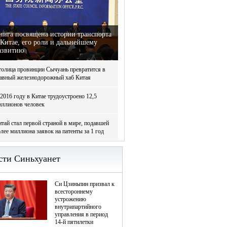
нига посвящена истории транспорта
 Китае, его роли и дальнейшему
азвитию
толица провинции Сычуань превратится в
лавный железнодорожный хаб Китая
2016 году в Китае трудоустроено 12,5
иллионов человек
тай стал первой страной в мире, подавшей
лее миллиона заявок на патенты за 1 год