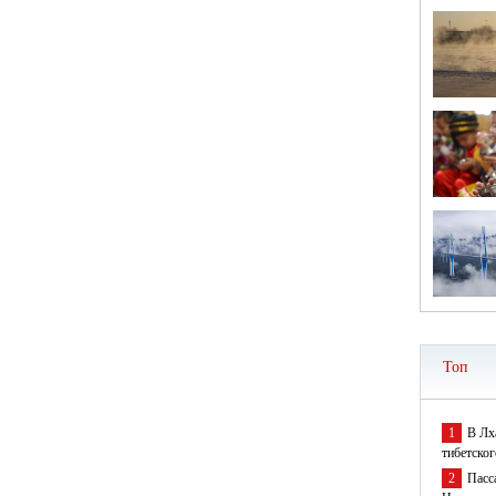
Топ
1
В Лх
тибетског
2
Пасс