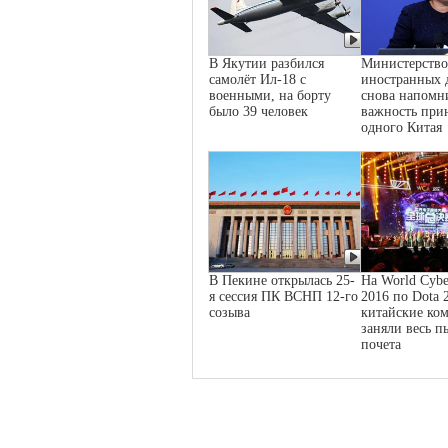
В Якутии разбился
Министерство
самолёт Ил-18 с
иностранных 
военными, на борту
снова напомн
было 39 человек
важность при
одного Китая
В Пекине открылась 25-
На World Cybe
я сессия ПК ВСНП 12-го
2016 по Dota 
созыва
китайские ко
заняли весь п
почета