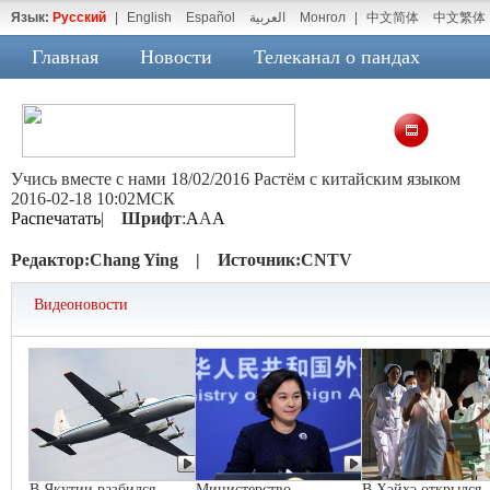
Язык:
Русский
|
English
Español
العربية
Монгол
|
中文简体
中文繁体
Главная
Новости
Телеканал о пандах
Учись вместе с нами 18/02/2016 Растём с китайским языком
2016-02-18 10:02МСК
Распечатать
|
Шрифт
:
A
A
A
Редактор:
Chang Ying |
Источник:
CNTV
Видеоновости
В Якутии разбился
Министерство
В Хэйхэ открылся