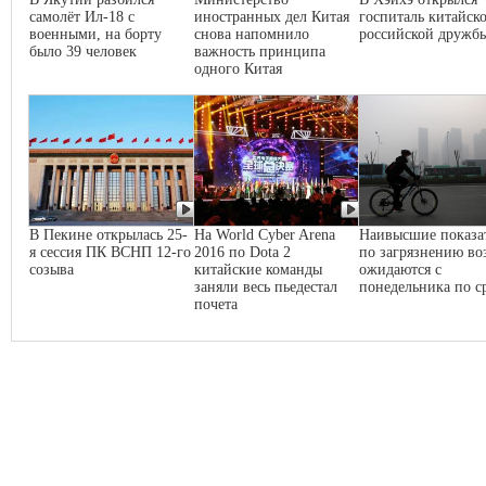
самолёт Ил-18 с
иностранных дел Китая
госпиталь китайско
военными, на борту
снова напомнило
российской дружб
было 39 человек
важность принципа
одного Китая
В Пекине открылась 25-
На World Cyber Arena
Наивысшие показа
я сессия ПК ВСНП 12-го
2016 по Dota 2
по загрязнению во
созыва
китайские команды
ожидаются с
заняли весь пьедестал
понедельника по с
почета